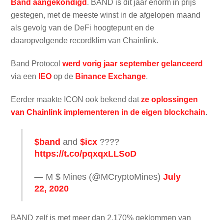
Band aangekondigd
. BAND is dit jaar enorm in prijs
gestegen, met de meeste winst in de afgelopen maand
als gevolg van de DeFi hoogtepunt en de
daaropvolgende recordklim van Chainlink.
Band Protocol
werd vorig jaar september gelanceerd
via een
IEO
op de
Binance Exchange
.
Eerder maakte ICON ook bekend dat
ze oplossingen
van Chainlink implementeren in de eigen blockchain
.
$band
and
$icx
????
https://t.co/pqxqxLLSoD
— M $ Mines (@MCryptoMines)
July
22, 2020
BAND zelf is met meer dan 2.170% geklommen van