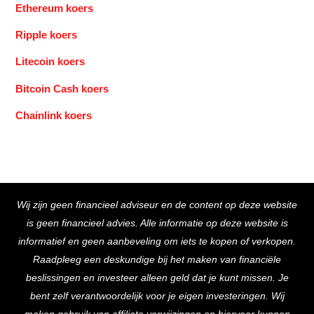
Ethereum koers
Ripple koers
Litecoin koers
Bitcoin Cash koers
Chainlink koers
Back
Wij zijn geen financieel adviseur en de content op deze website
To
is geen financieel advies. Alle informatie op deze website is
Top
informatief en geen aanbeveling om iets te kopen of verkopen.
Raadpleeg een deskundige bij het maken van financiële
beslissingen en investeer alleen geld dat je kunt missen. Je
bent zelf verantwoordelijk voor je eigen investeringen. Wij
maken gebruik van affiliate verwijzingen en hiervoor kunnen