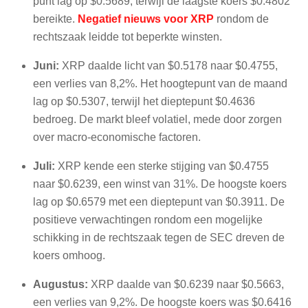
punt lag op $0.5689, terwijl de laagste koers $0.4802
bereikte.
Negatief nieuws voor XRP
rondom de
rechtszaak leidde tot beperkte winsten.
Juni:
XRP daalde licht van $0.5178 naar $0.4755,
een verlies van 8,2%. Het hoogtepunt van de maand
lag op $0.5307, terwijl het dieptepunt $0.4636
bedroeg. De markt bleef volatiel, mede door zorgen
over macro-economische factoren.
Juli:
XRP kende een sterke stijging van $0.4755
naar $0.6239, een winst van 31%. De hoogste koers
lag op $0.6579 met een dieptepunt van $0.3911. De
positieve verwachtingen rondom een mogelijke
schikking in de rechtszaak tegen de SEC dreven de
koers omhoog.
Augustus:
XRP daalde van $0.6239 naar $0.5663,
een verlies van 9,2%. De hoogste koers was $0.6416