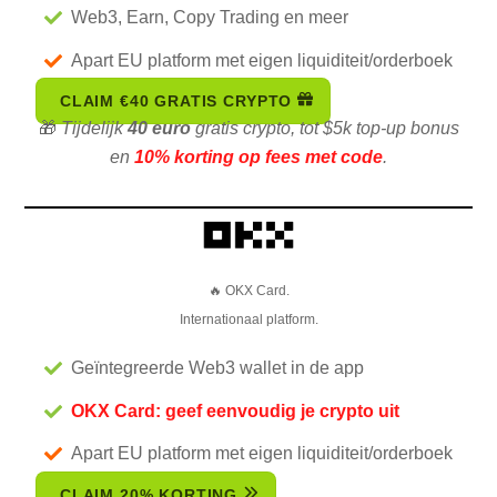
Web3, Earn, Copy Trading en meer
Apart EU platform met eigen liquiditeit/orderboek
CLAIM €40 GRATIS CRYPTO
🎁
Tijdelijk
40 euro
gratis crypto, tot $5k top-up bonus
en
10% korting op fees met code
.
🔥 OKX Card.
Internationaal platform.
Geïntegreerde Web3 wallet in de app
OKX Card: geef eenvoudig je crypto uit
Apart EU platform met eigen liquiditeit/orderboek
CLAIM 20% KORTING