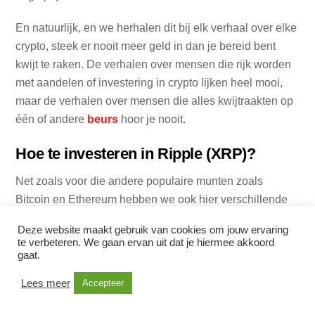
En natuurlijk, en we herhalen dit bij elk verhaal over elke
crypto, steek er nooit meer geld in dan je bereid bent
kwijt te raken. De verhalen over mensen die rijk worden
met aandelen of investering in crypto lijken heel mooi,
maar de verhalen over mensen die alles kwijtraakten op
één of andere
beurs
hoor je nooit.
Hoe te investeren in Ripple (XRP)?
Net zoals voor die andere populaire munten zoals
Bitcoin en Ethereum hebben we ook hier verschillende
pagina’s in onze kennisbank die je de weg kunnen
Deze website maakt gebruik van cookies om jouw ervaring
wijzen teneinde voor jezelf een zo goed mogelijke keuze
te verbeteren. We gaan ervan uit dat je hiermee akkoord
te maken.
gaat.
Lees meer
Accepteer
We stellen je bijvoorbeeld een pagina voor die je uitlegt
waar je Ripple kopen kan
. Op die manier kan je