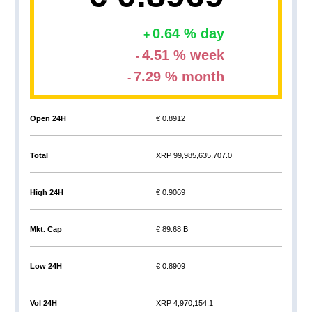
0.64 % day
4.51 % week
7.29 % month
Open 24H
€ 0.8912
Total
XRP 99,985,635,707.0
High 24H
€ 0.9069
Mkt. Cap
€ 89.68 B
Low 24H
€ 0.8909
Vol 24H
XRP 4,970,154.1