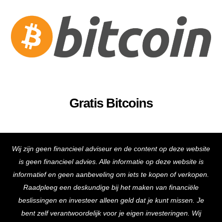
Gratis Bitcoins
Back
Wij zijn geen financieel adviseur en de content op deze website
To
is geen financieel advies. Alle informatie op deze website is
Top
informatief en geen aanbeveling om iets te kopen of verkopen.
Raadpleeg een deskundige bij het maken van financiële
beslissingen en investeer alleen geld dat je kunt missen. Je
bent zelf verantwoordelijk voor je eigen investeringen. Wij