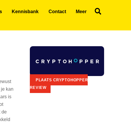
Search
s
Kennisbank
Contact
Meer
PLAATS CRYPTOHOPPER
bewust
REVIEW
 je kan
ars is
ot
t de
ikkeld