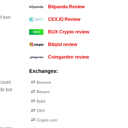
Bitpanda Review
f een
CEX.IO Review
BUX Crypto review
Bitqist review
Coingarden review
Exchanges:
count
Binance
de bot
Bitvavo
e
Bybit
OKX
Crypto.com