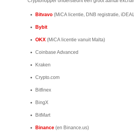
Cryptohopper ondersteunt een groot aantal exchan
Bitvavo
(MiCA licentie, DNB registratie, iDEA
Bybit
OKX
(MiCA licentie vanuit Malta)
Coinbase Advanced
Kraken
Crypto.com
Bitfinex
BingX
BitMart
Binance
(en Binance.us)