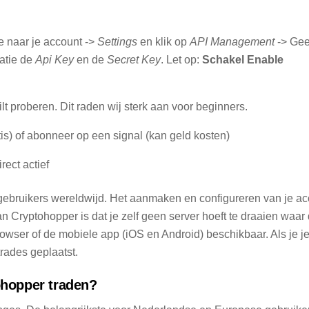
e naar je account ->
Settings
en klik op
API Management
-> Gee
catie de
Api Key
en de
Secret Key
. Let op:
Schakel Enable
ilt proberen. Dit raden wij sterk aan voor beginners.
is) of abonneer op een signal (kan geld kosten)
rect actief
ebruikers wereldwijd. Het aanmaken en configureren van je ac
 Cryptohopper is dat je zelf geen server hoeft te draaien waar 
browser of de mobiele app (iOS en Android) beschikbaar. Als je j
rades geplaatst.
ohopper traden?