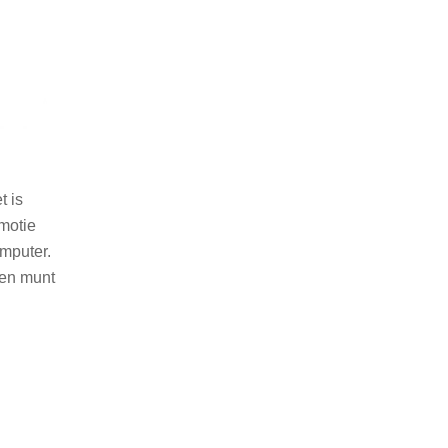
t is
emotie
omputer.
een munt