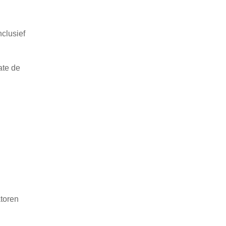
clusief
ate de
atoren