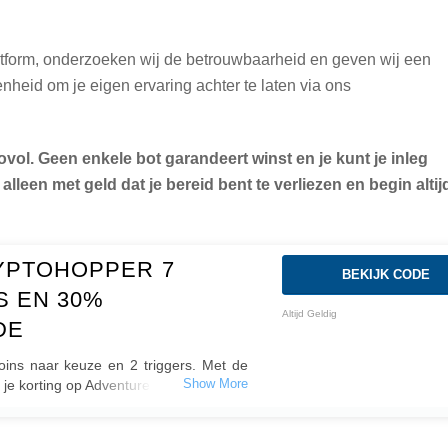
atform, onderzoeken wij de betrouwbaarheid en geven wij een
heid om je eigen ervaring achter te laten via ons
covol. Geen enkele bot garandeert winst en je kunt je inleg
 alleen met geld dat je bereid bent te verliezen en begin alti
YPTOHOPPER 7
CH
BEKIJK CODE
S EN 30%
Altijd Geldig
DE
 coins naar keuze en 2 triggers. Met de
je korting op Adventure en Hero subs.