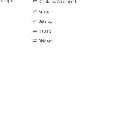
 zijn:
Coinbase Advanced
Kraken
Bitfinex
HitBTC
BitMart