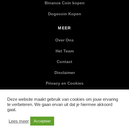
Binance Coin kopen
Dogecoin Kopen
MEER
Over Ons
Het Team
Contact
Disclaimer
Privacy en Cookies
XML Sitemap
Deze website maakt gebruik van cookies om jouw ervaring
te verbeteren. We gaan ervan uit dat je hiermee akkoord
SOCIAL MEDIA
gaat.
Lees meer
Accepteer