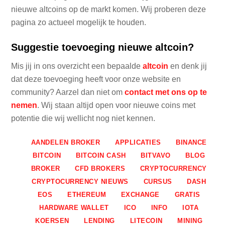
nieuwe altcoins op de markt komen. Wij proberen deze
pagina zo actueel mogelijk te houden.
Suggestie toevoeging nieuwe altcoin?
Mis jij in ons overzicht een bepaalde
altcoin
en denk jij
dat deze toevoeging heeft voor onze website en
community? Aarzel dan niet om
contact met ons op te
nemen
. Wij staan altijd open voor nieuwe coins met
potentie die wij wellicht nog niet kennen.
AANDELEN BROKER
APPLICATIES
BINANCE
BITCOIN
BITCOIN CASH
BITVAVO
BLOG
BROKER
CFD BROKERS
CRYPTOCURRENCY
CRYPTOCURRENCY NIEUWS
CURSUS
DASH
EOS
ETHEREUM
EXCHANGE
GRATIS
HARDWARE WALLET
ICO
INFO
IOTA
KOERSEN
LENDING
LITECOIN
MINING