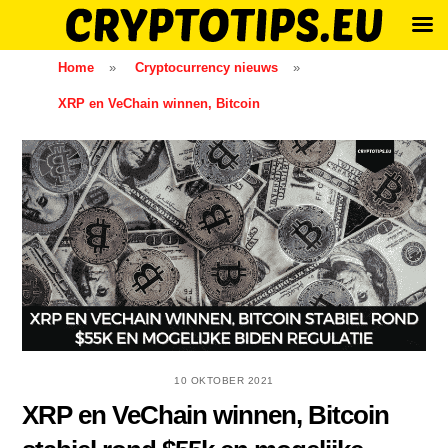
Skip
Home
»
Cryptocurrency nieuws
»
to
XRP en VeChain winnen, Bitcoin
content
10 OKTOBER 2021
XRP en VeChain winnen, Bitcoin