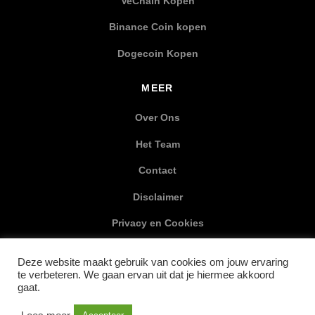
VeChain Kopen
Binance Coin kopen
Dogecoin Kopen
MEER
Over Ons
Het Team
Contact
Disclaimer
Privacy en Cookies
XML Sitemap
Deze website maakt gebruik van cookies om jouw ervaring
te verbeteren. We gaan ervan uit dat je hiermee akkoord
SOCIAL MEDIA
gaat.