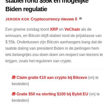
stabiel rond $55k en mogelijke
Biden regulatie
Cryptocurrency nieuws
0
JEROEN KOK
Een groene zondag toont
XRP
en
VeChain
als de
winnaars, en Bitcoin blijft stabiel rond de prijsklasse van
$ 55k. Ondertussen zijn Bitcoin aanhangers bang dat de
laatste daling van president Biden in de peilingen hem
iets belangrijks zou doen doen om respect van kiezers te
krijgen, zoals het reguleren van crypto.
🎁 Claim gratis €10 aan crypto bij Bitvavo
(vrij te
besteden)
🎁 Gratis $50 na storting $100 bij Bybit EU
(vrij te
besteden)