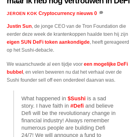
maar ik heb nog vertrouwen in DeFi
Cryptocurrency nieuws
0
JEROEN KOK
Justin Sun
, de jonge CEO van de Tron Foundation die
eerder deze week de krantenkoppen haalde toen hij zijn
eigen SUN DeFi token aankondigde
, heeft gereageerd
op het Sushi-debacle.
We waarschuwde al een tijdje voor
een mogelijke DeFi
bubbel
, en velen beweren nu dat het verhaal over de
Sushi founder sell off een onderdeel daarvan was.
What happened in
$Sushi
is a sad
story. I have faith in
#Defi
and believe
Defi will be the revolutionary change in
financial industry! Always remember
numerous people are building Defi
24/7! We will announce a fund to