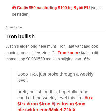
🎁 Gratis $50 na storting $100 bij Bybit EU
(vrij te
besteden)
Advertentie.
Tron bullish
Justin’s eigen originele munt, Tron, laat vandaag ook
mooie groene cijfers zien. De
Tron koers
staat op dit
moment op $0.030539 met een stijging van 16%.
Sooo TRX just broke through a weekly
level.
pretty bullish on this, hopefully trend
can hold the weekly level this time
#trx
$trx
#tron
$tron
#justinsun
$sun
pic.twitter.com/Makcb72luX