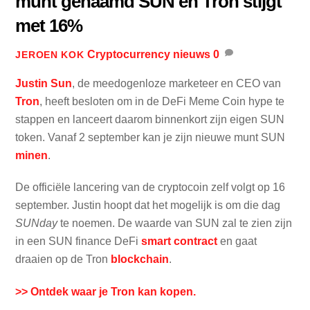
munt genaamd SUN en Tron stijgt
met 16%
Cryptocurrency nieuws
0
JEROEN KOK
Justin Sun
, de meedogenloze marketeer en CEO van
Tron
, heeft besloten om in de DeFi Meme Coin hype te
stappen en lanceert daarom binnenkort zijn eigen SUN
token. Vanaf 2 september kan je zijn nieuwe munt SUN
minen
.
De officiële lancering van de cryptocoin zelf volgt op 16
september. Justin hoopt dat het mogelijk is om die dag
SUNday
te noemen. De waarde van SUN zal te zien zijn
in een SUN finance DeFi
smart contract
en gaat
draaien op de Tron
blockchain
.
>> Ontdek waar je Tron kan kopen.