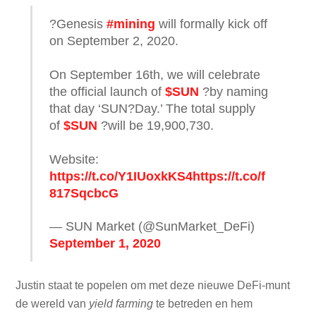
?Genesis
#mining
will formally kick off
on September 2, 2020.
On September 16th, we will celebrate
the official launch of
$SUN
?by naming
that day ‘SUN?Day.’ The total supply
of
$SUN
?will be 19,900,730.
Website:
https://t.co/Y1IUoxkKS4
https://t.co/f
817SqcbcG
— SUN Market (@SunMarket_DeFi)
September 1, 2020
Justin staat te popelen om met deze nieuwe DeFi-munt
de wereld van
yield farming
te betreden en hem