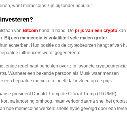
dienen, want memecoins zijn bijzonder populair.
 investeren?
ntstaan van
Bitcoin
hand in hand. De
prijs van een crypto
kan
n.
Bij een memecoin is volatiliteit vele malen groter
.
n hun achterban. Hun positie op de cryptobeurzen hangt af van h
 bepaalde influencers wordt gegenereerd.
met enige regelmaat berichten over zijn favoriete cryptocurrenci
aatst. Wanneer een bekende persoon als Musk waar mensen
er een bepaalde memecoin, heeft dat invloed op de prijs.
kaanse president Donald Trump de Official Trump (TRUMP)
ort na lancering omhoog, maar verloor daarna snel het groots
 van hoe memecoins werken: snelle hype gevolgd door een forse