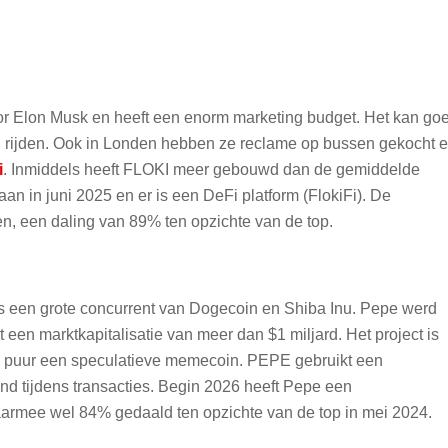
or Elon Musk en heeft een enorm marketing budget. Het kan go
 rijden. Ook in Londen hebben ze reclame op bussen gekocht 
i
. Inmiddels heeft FLOKI meer gebouwd dan de gemiddelde
an in juni 2025 en er is een DeFi platform (FlokiFi). De
en, een daling van 89% ten opzichte van de top.
 een grote concurrent van Dogecoin en Shiba Inu. Pepe werd
ot een marktkapitalisatie van meer dan $1 miljard. Het project is
het is puur een speculatieve memecoin. PEPE gebruikt een
d tijdens transacties. Begin 2026 heeft Pepe een
 daarmee wel 84% gedaald ten opzichte van de top in mei 2024.