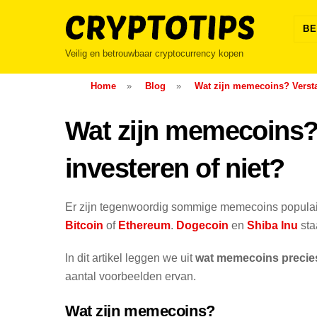
Skip
to
BE
content
Veilig en betrouwbaar cryptocurrency kopen
Home
»
Blog
»
Wat zijn memecoins? Verst
Wat zijn memecoins? 
investeren of niet?
Er zijn tegenwoordig sommige memecoins populair
Bitcoin
of
Ethereum
.
Dogecoin
en
Shiba Inu
sta
In dit artikel leggen we uit
wat memecoins precies
aantal voorbeelden ervan.
Wat zijn memecoins?