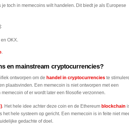
 je toch in memecoins wilt handelen. Dit biedt je als Europese
:
en OKX.
o
.
ins en mainstream cryptocurrencies?
ecifiek ontworpen om de
handel in cryptocurrencies
te stimuler
laten plaatsvinden. Een memecoin is niet ontworpen met een
en memecoin of er wordt later een filosofie verzonnen.
)
. Het hele idee achter deze coin en de Ethereum
blockchain
i
is het hele systeem op gericht. Een memecoin is in feite niet me
idelijke gedachte of doel.