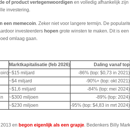
de of product vertegenwoordigen
en volledig afhankelijk zijn
le investering.
n in een memecoin
. Zeker niet voor langere termijn. De popularite
waardoor investeerders
hopen
grote winsten te maken. Dit is een
 goed omlaag gaan.
Marktkapitalisatie (feb 2026)
Daling vanaf top
coin)
~$15 miljard
-86% (top: $0,73 in 2021)
~$4 miljard
-90%+ (top: okt 2021)
~$1,6 miljard
-84% (top: mei 2024)
in
~$300 miljoen
-89% (top: 2024)
~$230 miljoen
-95% (top: $4,83 in mrt 2024)
n 2013 en
begon eigenlijk als een grapje
. Bedenkers Billy Mar