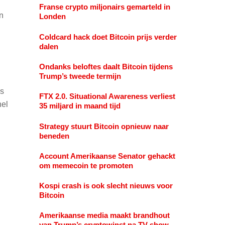
Franse crypto miljonairs gemarteld in
n
Londen
Coldcard hack doet Bitcoin prijs verder
dalen
Ondanks beloftes daalt Bitcoin tijdens
Trump’s tweede termijn
is
FTX 2.0. Situational Awareness verliest
nel
35 miljard in maand tijd
Strategy stuurt Bitcoin opnieuw naar
beneden
Account Amerikaanse Senator gehackt
n
om memecoin te promoten
Kospi crash is ook slecht nieuws voor
Bitcoin
Amerikaanse media maakt brandhout
van Trump’s cryptowinst na TV show