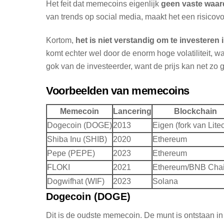
Het feit dat memecoins eigenlijk
geen vaste waar
van trends op social media, maakt het een risicovol
Kortom,
het is niet verstandig om te investere
komt echter wel door de enorm hoge volatiliteit, 
gok van de investeerder, want de prijs kan net zo
Voorbeelden van memecoins
Memecoin
Lancering
Blockchain
Dogecoin (DOGE)
2013
Eigen (fork van Lite
Shiba Inu (SHIB)
2020
Ethereum
Pepe (PEPE)
2023
Ethereum
FLOKI
2021
Ethereum/BNB Cha
Dogwifhat (WIF)
2023
Solana
Dogecoin (DOGE)
Dit is de oudste memecoin. De munt is ontstaan i