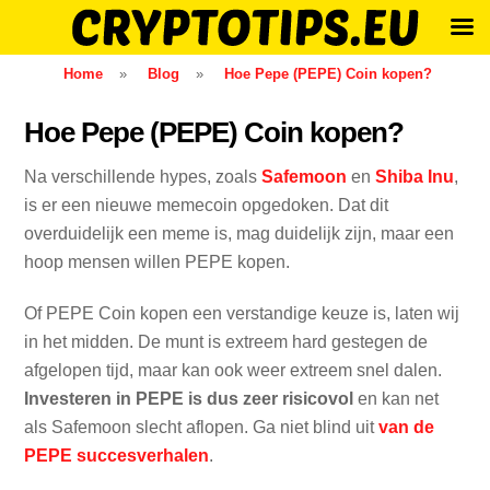
Skip
Home
»
Blog
»
Hoe Pepe (PEPE) Coin kopen?
to
content
Hoe Pepe (PEPE) Coin kopen?
Na verschillende hypes, zoals
Safemoon
en
Shiba Inu
,
is er een nieuwe memecoin opgedoken. Dat dit
overduidelijk een meme is, mag duidelijk zijn, maar een
hoop mensen willen PEPE kopen.
Of PEPE Coin kopen een verstandige keuze is, laten wij
in het midden. De munt is extreem hard gestegen de
afgelopen tijd, maar kan ook weer extreem snel dalen.
Investeren in PEPE is dus zeer risicovol
en kan net
als Safemoon slecht aflopen. Ga niet blind uit
van de
PEPE succesverhalen
.