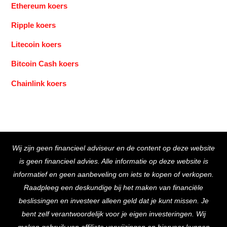
Ethereum koers
Ripple koers
Litecoin koers
Bitcoin Cash koers
Chainlink koers
Back
Wij zijn geen financieel adviseur en de content op deze website
To
is geen financieel advies. Alle informatie op deze website is
Top
informatief en geen aanbeveling om iets te kopen of verkopen.
Raadpleeg een deskundige bij het maken van financiële
beslissingen en investeer alleen geld dat je kunt missen. Je
bent zelf verantwoordelijk voor je eigen investeringen. Wij
maken gebruik van affiliate verwijzingen en hiervoor kunnen