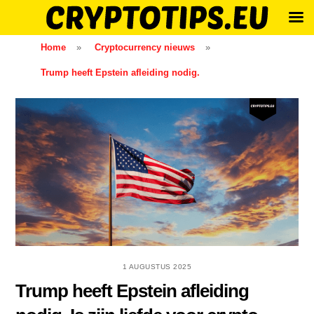
Skip
Home
»
Cryptocurrency nieuws
»
to
Trump heeft Epstein afleiding nodig.
content
1 AUGUSTUS 2025
Trump heeft Epstein afleiding