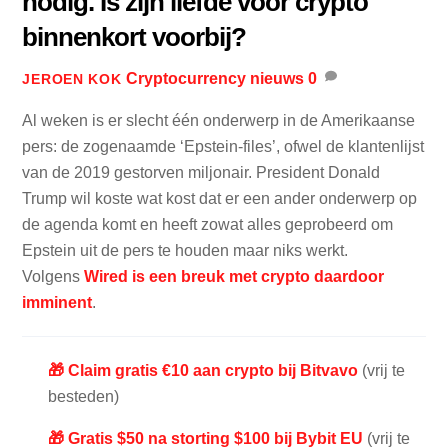
nodig. Is zijn liefde voor crypto
binnenkort voorbij?
Cryptocurrency nieuws
0
JEROEN KOK
Al weken is er slecht één onderwerp in de Amerikaanse
pers: de zogenaamde ‘Epstein-files’, ofwel de klantenlijst
van de 2019 gestorven miljonair. President Donald
Trump wil koste wat kost dat er een ander onderwerp op
de agenda komt en heeft zowat alles geprobeerd om
Epstein uit de pers te houden maar niks werkt.
Volgens
Wired is een breuk met crypto daardoor
imminent
.
🎁 Claim gratis €10 aan crypto bij Bitvavo
(vrij te
besteden)
🎁 Gratis $50 na storting $100 bij Bybit EU
(vrij te