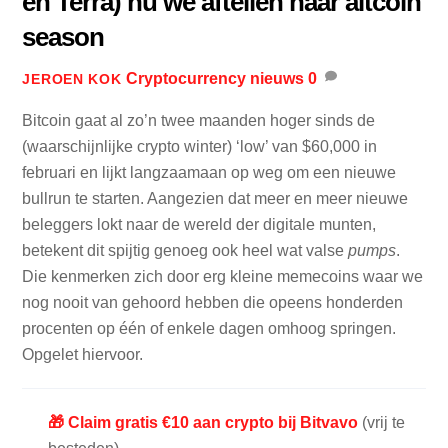
en Terra) nu we aftellen naar altcoin
season
Cryptocurrency nieuws
0
JEROEN KOK
Bitcoin gaat al zo’n twee maanden hoger sinds de
(waarschijnlijke crypto winter) ‘low’ van $60,000 in
februari en lijkt langzaamaan op weg om een nieuwe
bullrun te starten. Aangezien dat meer en meer nieuwe
beleggers lokt naar de wereld der digitale munten,
betekent dit spijtig genoeg ook heel wat valse
pumps
.
Die kenmerken zich door erg kleine memecoins waar we
nog nooit van gehoord hebben die opeens honderden
procenten op één of enkele dagen omhoog springen.
Opgelet hiervoor.
🎁 Claim gratis €10 aan crypto bij Bitvavo
(vrij te