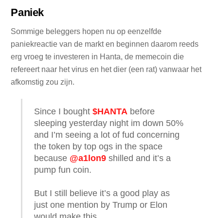
Paniek
Sommige beleggers hopen nu op eenzelfde
paniekreactie van de markt en beginnen daarom reeds
erg vroeg te investeren in Hanta, de memecoin die
refereert naar het virus en het dier (een rat) vanwaar het
afkomstig zou zijn.
Since I bought
$HANTA
before
sleeping yesterday night im down 50%
and I’m seeing a lot of fud concerning
the token by top ogs in the space
because
@a1lon9
shilled and it’s a
pump fun coin.
But I still believe it’s a good play as
just one mention by Trump or Elon
would make this…