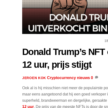
1
Donald Trump’s NFT c
12 uur, prijs stijgt
Cryptocurrency nieuws
0
JEROEN KOK
Ook al is hij misschien niet meer de populairste 
maar eens aangetoond dat hij een goed verkoper i
superheld, brandweerman en dergelijke, geraakte 
12 uur
. De prijs van de meeste NFTs is door de 