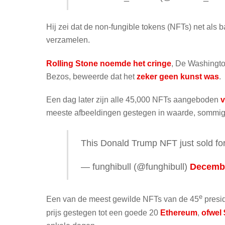
Hij zei dat de non-fungible tokens (NFTs) net als 
verzamelen.
Rolling Stone noemde het cringe
, De Washingto
Bezos, beweerde dat het
zeker geen kunst was
.
Een dag later zijn alle 45,000 NFTs aangeboden
v
meeste afbeeldingen gestegen in waarde, sommig
This Donald Trump NFT just sold for
— funghibull (@funghibull)
Decembe
e
Een van de meest gewilde NFTs van de 45
presid
prijs gestegen tot een goede 20
Ethereum
,
ofwel