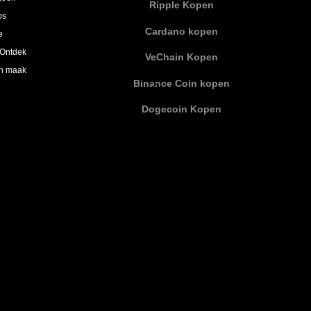
Ripple Kopen
ps
Cardano kopen
e
 Ontdek
VeChain Kopen
en maak
Binance Coin kopen
Dogecoin Kopen