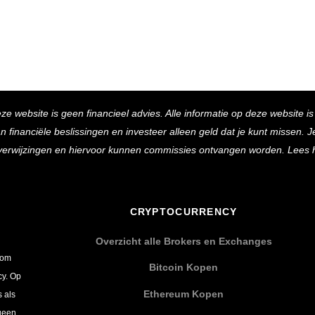
Back
eze website is geen financieel advies. Alle informatie op deze website i
To
inanciële beslissingen en investeer alleen geld dat je kunt missen. Je 
Top
e verwijzingen en hiervoor kunnen commissies ontvangen worden. Lees 
CRYPTOCURRENCY
Overzicht alle Brokers en Exchanges
 om
Bitcoin Kopen
cy. Op
Ethereum Kopen
s als
 geen