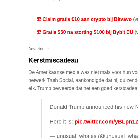
🎁 Claim gratis €10 aan crypto bij Bitvavo
(vr
🎁 Gratis $50 na storting $100 bij Bybit EU
(v
Advertentie.
Kerstmiscadeau
De Amerikaanse media was niet mals voor hun voor
netwerk Truth Social, aankondigde dat hij duizen
elk. Trump beweerde dat het een goed kerstcadeau 
Donald Trump announced his new NF
Here it is:
pic.twitter.com/yBLpn1
— unusual_whales (@unusual_wha