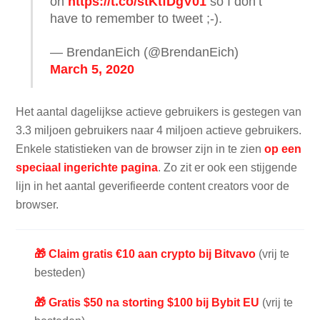
on
https://t.co/stKtfDgV01
so I don’t
have to remember to tweet ;-).
— BrendanEich (@BrendanEich)
March 5, 2020
Het aantal dagelijkse actieve gebruikers is gestegen van
3.3 miljoen gebruikers naar 4 miljoen actieve gebruikers.
Enkele statistieken van de browser zijn in te zien
op een
speciaal ingerichte pagina
. Zo zit er ook een stijgende
lijn in het aantal geverifieerde content creators voor de
browser.
🎁 Claim gratis €10 aan crypto bij Bitvavo
(vrij te
besteden)
🎁 Gratis $50 na storting $100 bij Bybit EU
(vrij te