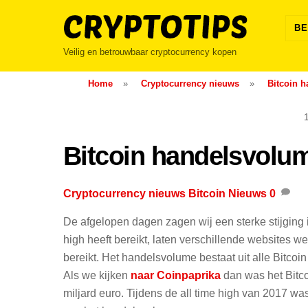
Skip
to
BE
content
Veilig en betrouwbaar cryptocurrency kopen
Home
»
Cryptocurrency nieuws
»
Bitcoin h
Bitcoin handelsvolume
Cryptocurrency nieuws
Bitcoin Nieuws
0
De afgelopen dagen zagen wij een sterke stijging
high heeft bereikt, laten verschillende websites w
bereikt. Het handelsvolume bestaat uit alle Bitcoi
Als we kijken
naar Coinpaprika
dan was het Bitco
miljard euro. Tijdens de all time high van 2017 was