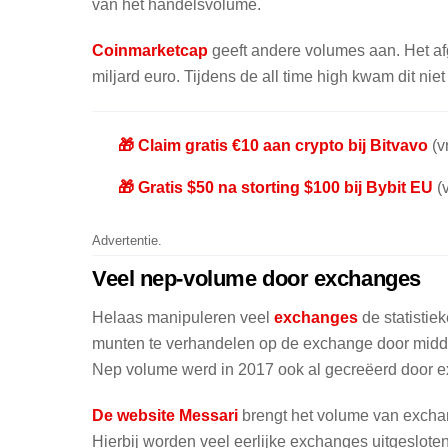
van het handelsvolume.
Coinmarketcap
geeft andere volumes aan. Het a
miljard euro. Tijdens de all time high kwam dit niet
🎁 Claim gratis €10 aan crypto bij Bitvavo
(vr
🎁 Gratis $50 na storting $100 bij Bybit EU
(v
Advertentie.
Veel nep-volume door exchanges
Helaas manipuleren veel
exchanges
de statistie
munten te verhandelen op de exchange door middel 
Nep volume werd in 2017 ook al gecreëerd door ex
De website Messari
brengt het volume van exchan
Hierbij worden veel eerlijke exchanges uitgeslote