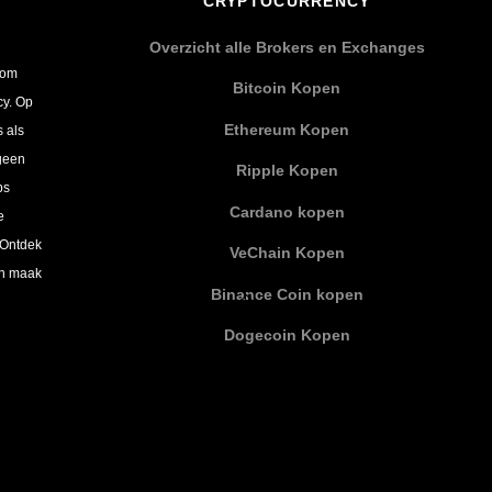
CRYPTOCURRENCY
Overzicht alle Brokers en Exchanges
 om
Bitcoin Kopen
cy. Op
Ethereum Kopen
s als
 geen
Ripple Kopen
ps
Cardano kopen
e
 Ontdek
VeChain Kopen
en maak
Binance Coin kopen
Dogecoin Kopen