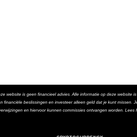
Back
eze website is geen financieel advies. Alle informatie op deze website i
To
inanciële beslissingen en investeer alleen geld dat je kunt missen. Je 
Top
e verwijzingen en hiervoor kunnen commissies ontvangen worden. Lees 