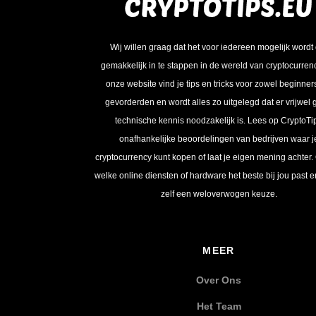
Wij willen graag dat het voor iedereen mogelijk wordt
gemakkelijk in te stappen in de wereld van cryptocurren
onze website vind je tips en tricks voor zowel beginner
gevorderden en wordt alles zo uitgelegd dat er vrijwel
technische kennis noodzakelijk is. Lees op CryptoTi
onafhankelijke beoordelingen van bedrijven waar j
cryptocurrency kunt kopen of laat je eigen mening achter.
welke online diensten of hardware het beste bij jou past 
zelf een weloverwogen keuze.
MEER
Over Ons
Het Team