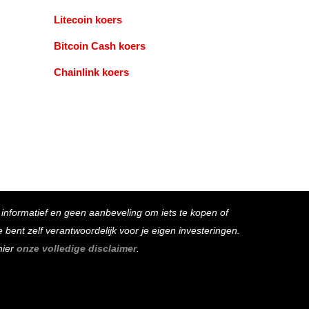
Litecoin koers
Bitcoin Cash koers
Chainlink koers
s informatief en geen aanbeveling om iets te kopen of
bent zelf verantwoordelijk voor je eigen investeringen.
hier
onze volledige disclaimer
.