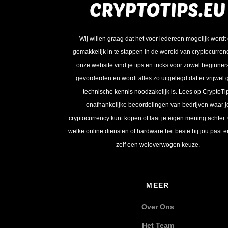
Wij willen graag dat het voor iedereen mogelijk wordt
gemakkelijk in te stappen in de wereld van cryptocurren
onze website vind je tips en tricks voor zowel beginner
gevorderden en wordt alles zo uitgelegd dat er vrijwel
technische kennis noodzakelijk is. Lees op CryptoTi
onafhankelijke beoordelingen van bedrijven waar j
cryptocurrency kunt kopen of laat je eigen mening achter.
welke online diensten of hardware het beste bij jou past 
zelf een weloverwogen keuze.
MEER
Over Ons
Het Team