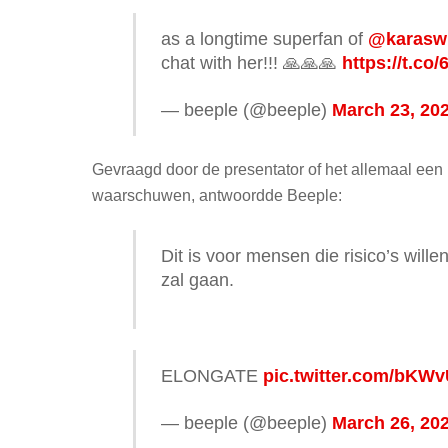
as a longtime superfan of
@karasw
chat with her!!! 🙏🙏🙏
https://t.c
— beeple (@beeple)
March 23, 20
Gevraagd door de presentator of het allemaal een
waarschuwen, antwoordde Beeple:
Dit is voor mensen die risico’s will
zal gaan.
ELONGATE
pic.twitter.com/bKW
— beeple (@beeple)
March 26, 20