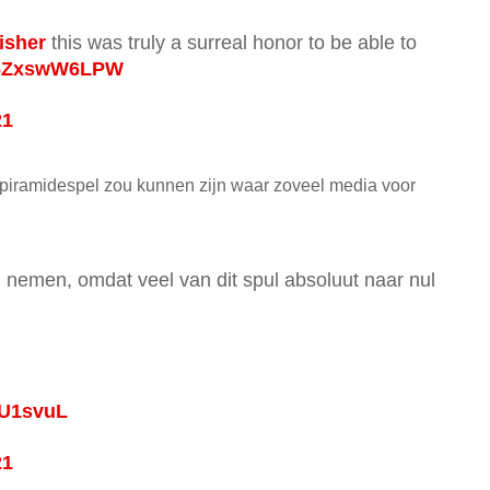
isher
this was truly a surreal honor to be able to
o/6ZxswW6LPW
21
 piramidespel zou kunnen zijn waar zoveel media voor
en nemen, omdat veel van dit spul absoluut naar nul
vU1svuL
21