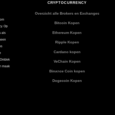
CRYPTOCURRENCY
Overzicht alle Brokers en Exchanges
 om
Bitcoin Kopen
cy. Op
Ethereum Kopen
s als
 geen
Ripple Kopen
ps
Cardano kopen
e
 Ontdek
VeChain Kopen
en maak
Binance Coin kopen
Dogecoin Kopen