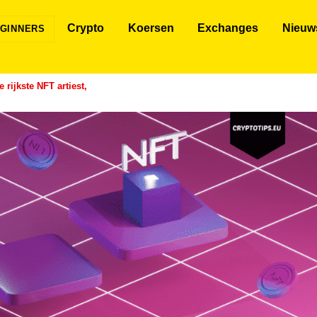
Crypto
Koersen
Exchanges
Nieuw
GINNERS
 rijkste NFT artiest,