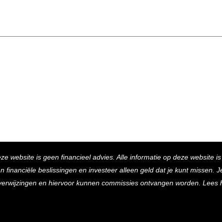
Back
eze website is geen financieel advies. Alle informatie op deze website i
To
inanciële beslissingen en investeer alleen geld dat je kunt missen. Je 
Top
e verwijzingen en hiervoor kunnen commissies ontvangen worden. Lees 