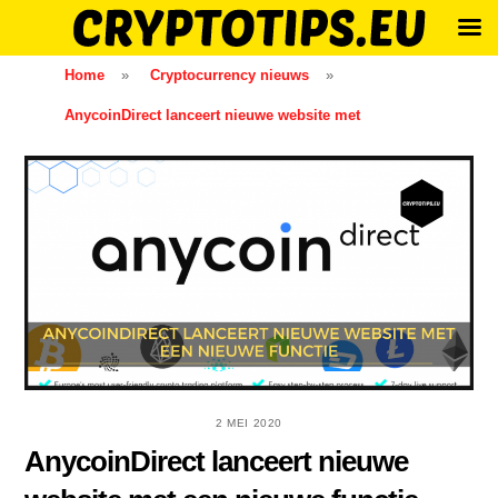
Skip
Home
»
Cryptocurrency nieuws
»
to
AnycoinDirect lanceert nieuwe website met
content
2 MEI 2020
AnycoinDirect lanceert nieuwe