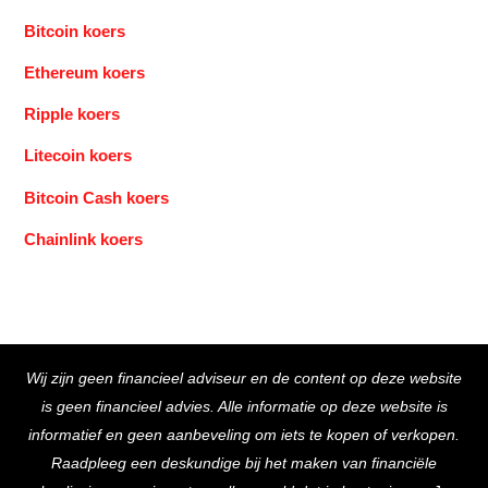
Bitcoin koers
Ethereum koers
Ripple koers
Litecoin koers
Bitcoin Cash koers
Chainlink koers
Back
Wij zijn geen financieel adviseur en de content op deze website
To
is geen financieel advies. Alle informatie op deze website is
Top
informatief en geen aanbeveling om iets te kopen of verkopen.
Raadpleeg een deskundige bij het maken van financiële