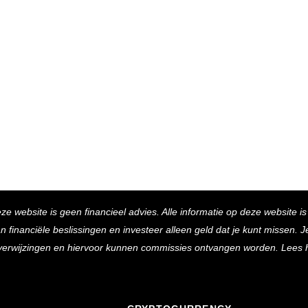
Back
eze website is geen financieel advies. Alle informatie op deze website i
To
inanciële beslissingen en investeer alleen geld dat je kunt missen. Je 
Top
e verwijzingen en hiervoor kunnen commissies ontvangen worden. Lees 