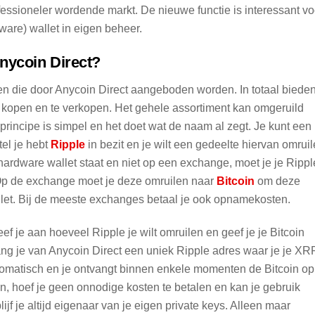
fessioneler wordende markt. De nieuwe functie is interessant vo
ware) wallet in eigen beheer.
Anycoin Direct?
den die door Anycoin Direct aangeboden worden. In totaal biede
e kopen en te verkopen. Het gehele assortiment kan omgeruild
principe is simpel en het doet wat de naam al zegt. Je kunt een
el je hebt
Ripple
in bezit en je wilt een gedeelte hiervan omrui
 hardware wallet staat en niet op een exchange, moet je je Rippl
Op de exchange moet je deze omruilen naar
Bitcoin
om deze
llet. Bij de meeste exchanges betaal je ook opnamekosten.
ef je aan hoeveel Ripple je wilt omruilen en geef je je Bitcoin
ang je van Anycoin Direct een uniek Ripple adres waar je je XR
tomatisch en je ontvangt binnen enkele momenten de Bitcoin op
den, hoef je geen onnodige kosten te betalen en kan je gebruik
jf je altijd eigenaar van je eigen private keys. Alleen maar