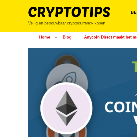
Skip
to
BE
content
Veilig en betrouwbaar cryptocurrency kopen
Home
»
Blog
»
Anycoin Direct maakt het m