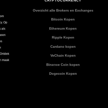
CRYPTOCURRENCY
Overzicht alle Brokers en Exchanges
 om
Bitcoin Kopen
cy. Op
Ethereum Kopen
s als
 geen
Ripple Kopen
ps
Cardano kopen
e
 Ontdek
VeChain Kopen
en maak
Binance Coin kopen
Dogecoin Kopen