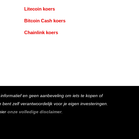
Litecoin koers
Bitcoin Cash koers
Chainlink koers
s informatief en geen aanbeveling om iets te kopen of
bent zelf verantwoordelijk voor je eigen investeringen.
hier
onze volledige disclaimer
.