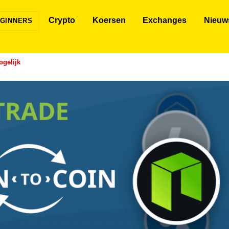
Crypto
Koersen
Exchanges
Nieuw
GINNERS
ogelijk