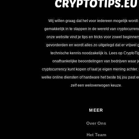
Wij willen graag dat het voor iedereen mogelijk wordt
gemakkelijk in te stappen in de wereld van cryptocurren
onze website vind je tips en tricks voor zowel beginner
gevorderden en wordt alles zo uitgelegd dat er vrijwel
technische kennis noodzakelijk is. Lees op CryptoTi
onafhankelijke beoordelingen van bedrijven waar j
cryptocurrency kunt kopen of laat je eigen mening achter.
welke online diensten of hardware het beste bij jou past 
zelf een weloverwogen keuze.
MEER
Over Ons
Het Team