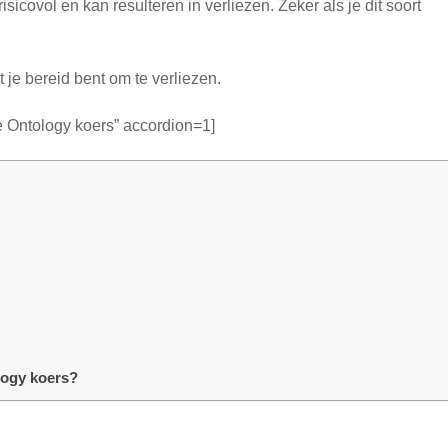
isicovol en kan resulteren in verliezen. Zeker als je dit soort
t je bereid bent om te verliezen.
e Ontology koers” accordion=1]
logy koers?