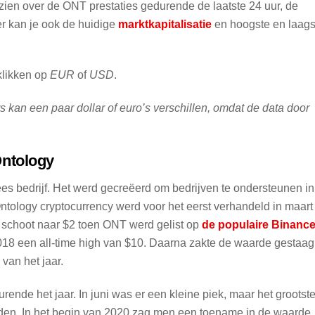
 zien over de ONT prestaties gedurende de laatste 24 uur, de
er kan je ook de huidige
marktkapitalisatie
en hoogste en laags
klikken op
EUR
of
USD
.
an een paar dollar of euro’s verschillen, omdat de data door
Ontology
s bedrijf. Het werd gecreëerd om bedrijven te ondersteunen in
ntology cryptocurrency werd voor het eerst verhandeld in maart
s schoot naar $2 toen ONT werd gelist op
de populaire Binanc
018 een all-time high van $10. Daarna zakte de waarde gestaag
van het jaar.
nde het jaar. In juni was er een kleine piek, maar het grootst
eden. In het begin van 2020 zag men een toename in de waarde,