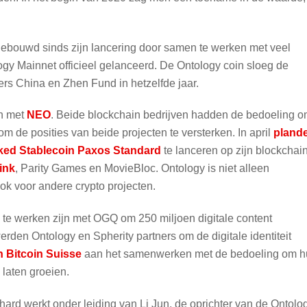
gebouwd sinds zijn lancering door samen te werken met veel
logy Mainnet officieel gelanceerd. De Ontology coin sloeg de
rs China en Zhen Fund in hetzelfde jaar.
n met
NEO
. Beide blockchain bedrijven hadden de bedoeling 
om de posities van beide projecten te versterken. In april
pland
ed Stablecoin Paxos Standard
te lanceren op zijn blockchain
ink
, Parity Games en MovieBloc. Ontology is niet alleen
ok voor andere crypto projecten.
te werken zijn met OGQ om 250 miljoen digitale content
rden Ontology en Spherity partners om de digitale identiteit
 Bitcoin Suisse
aan het samenwerken met de bedoeling om h
 laten groeien.
 hard werkt onder leiding van Li Jun, de oprichter van de Ontolo