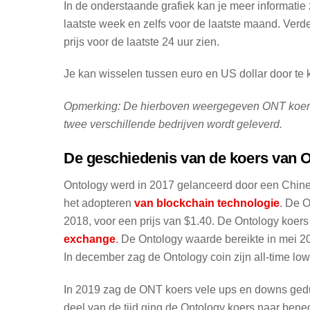
In de onderstaande grafiek kan je meer informatie
laatste week en zelfs voor de laatste maand. Verd
prijs voor de laatste 24 uur zien.
Je kan wisselen tussen euro en US dollar door te 
Opmerking: De hierboven weergegeven ONT koers k
twee verschillende bedrijven wordt geleverd.
De geschiedenis van de koers van 
Ontology werd in 2017 gelanceerd door een Chinee
het adopteren
van blockchain technologie
. De O
2018, voor een prijs van $1.40. De Ontology koer
exchange
. De Ontology waarde bereikte in mei 2
In december zag de Ontology coin zijn all-time low 
In 2019 zag de ONT koers vele ups en downs gedure
deel van de tijd ging de Ontology koers naar ben