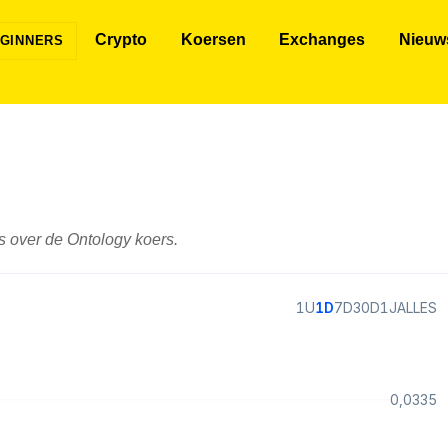
Crypto
Koersen
Exchanges
Nieuw
GINNERS
s over de Ontology koers.