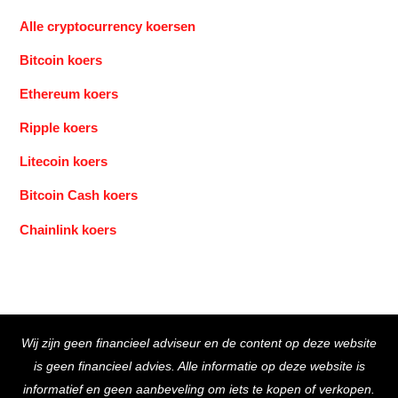
Alle cryptocurrency koersen
Bitcoin koers
Ethereum koers
Ripple koers
Litecoin koers
Bitcoin Cash koers
Chainlink koers
Back
Wij zijn geen financieel adviseur en de content op deze website
To
is geen financieel advies. Alle informatie op deze website is
Top
informatief en geen aanbeveling om iets te kopen of verkopen.