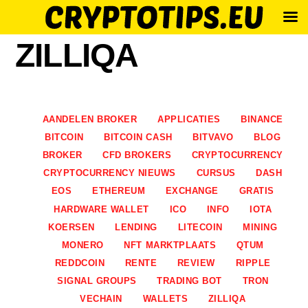
Skip
ZILLIQA
to
content
AANDELEN BROKER
APPLICATIES
BINANCE
BITCOIN
BITCOIN CASH
BITVAVO
BLOG
BROKER
CFD BROKERS
CRYPTOCURRENCY
CRYPTOCURRENCY NIEUWS
CURSUS
DASH
EOS
ETHEREUM
EXCHANGE
GRATIS
HARDWARE WALLET
ICO
INFO
IOTA
KOERSEN
LENDING
LITECOIN
MINING
MONERO
NFT MARKTPLAATS
QTUM
REDDCOIN
RENTE
REVIEW
RIPPLE
SIGNAL GROUPS
TRADING BOT
TRON
VECHAIN
WALLETS
ZILLIQA