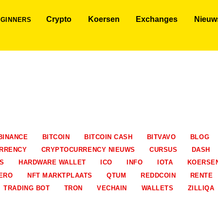
Crypto
Koersen
Exchanges
Nieuw
GINNERS
BINANCE
BITCOIN
BITCOIN CASH
BITVAVO
BLOG
RRENCY
CRYPTOCURRENCY NIEUWS
CURSUS
DASH
S
HARDWARE WALLET
ICO
INFO
IOTA
KOERSE
ERO
NFT MARKTPLAATS
QTUM
REDDCOIN
RENTE
TRADING BOT
TRON
VECHAIN
WALLETS
ZILLIQA