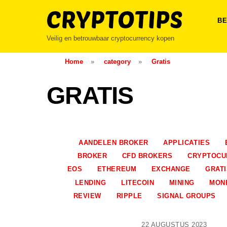
Skip
to
BE
content
Veilig en betrouwbaar cryptocurrency kopen
Home
»
category
»
Gratis
GRATIS
AANDELEN BROKER
APPLICATIES
BROKER
CFD BROKERS
CRYPTOCU
EOS
ETHEREUM
EXCHANGE
GRATI
LENDING
LITECOIN
MINING
MON
REVIEW
RIPPLE
SIGNAL GROUPS
22 AUGUSTUS 2023