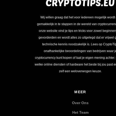
Wij willen graag dat het voor iedereen mogelijk wordt
gemakkelijk in te stappen in de wereld van cryptocurren
onze website vind je tips en tricks voor zowel beginner
gevorderden en wordt alles zo uitgelegd dat er vrijwel
technische kennis noodzakelijk is. Lees op CryptoTi
onafhankelijke beoordelingen van bedrijven waar j
cryptocurrency kunt kopen of laat je eigen mening achter.
welke online diensten of hardware het beste bij jou past 
zelf een weloverwogen keuze.
MEER
Over Ons
Het Team