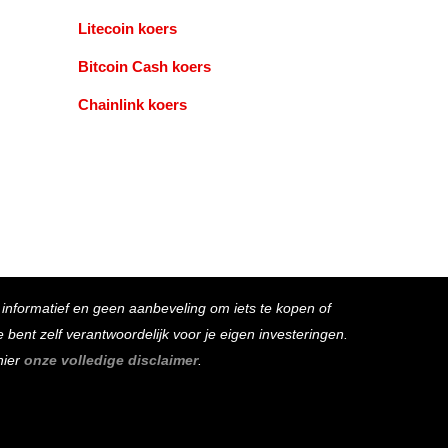
Litecoin koers
Bitcoin Cash koers
Chainlink koers
s informatief en geen aanbeveling om iets te kopen of
bent zelf verantwoordelijk voor je eigen investeringen.
hier
onze volledige disclaimer
.