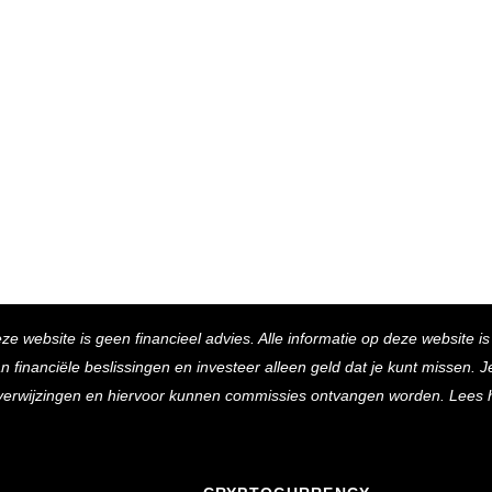
Back
eze website is geen financieel advies. Alle informatie op deze website i
To
inanciële beslissingen en investeer alleen geld dat je kunt missen. Je 
Top
e verwijzingen en hiervoor kunnen commissies ontvangen worden. Lees 