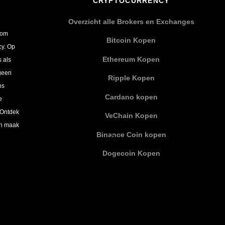
CRYPTOCURRENCY
Overzicht alle Brokers en Exchanges
 om
Bitcoin Kopen
cy. Op
Ethereum Kopen
s als
 geen
Ripple Kopen
ps
Cardano kopen
e
 Ontdek
VeChain Kopen
en maak
Binance Coin kopen
Dogecoin Kopen