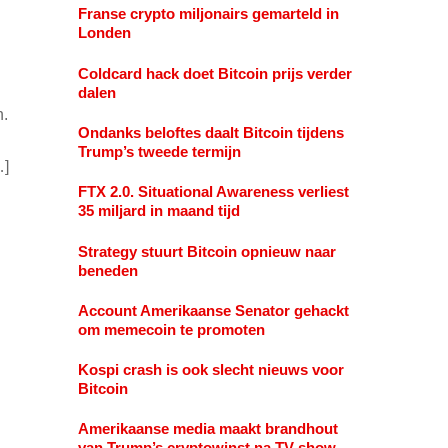
Franse crypto miljonairs gemarteld in
Londen
Coldcard hack doet Bitcoin prijs verder
dalen
n.
Ondanks beloftes daalt Bitcoin tijdens
Trump’s tweede termijn
…]
FTX 2.0. Situational Awareness verliest
35 miljard in maand tijd
Strategy stuurt Bitcoin opnieuw naar
beneden
Account Amerikaanse Senator gehackt
om memecoin te promoten
Kospi crash is ook slecht nieuws voor
Bitcoin
Amerikaanse media maakt brandhout
van Trump’s cryptowinst na TV show