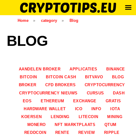
Skip
Home
»
category
»
Blog
to
content
BLOG
AANDELEN BROKER
APPLICATIES
BINANCE
BITCOIN
BITCOIN CASH
BITVAVO
BLOG
BROKER
CFD BROKERS
CRYPTOCURRENCY
CRYPTOCURRENCY NIEUWS
CURSUS
DASH
EOS
ETHEREUM
EXCHANGE
GRATIS
HARDWARE WALLET
ICO
INFO
IOTA
KOERSEN
LENDING
LITECOIN
MINING
MONERO
NFT MARKTPLAATS
QTUM
REDDCOIN
RENTE
REVIEW
RIPPLE