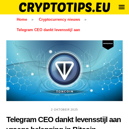
Skip
Home
»
Cryptocurrency nieuws
»
to
Telegram CEO dankt levensstijl aan
content
2 OKTOBER 2025
Telegram CEO dankt levensstijl aan