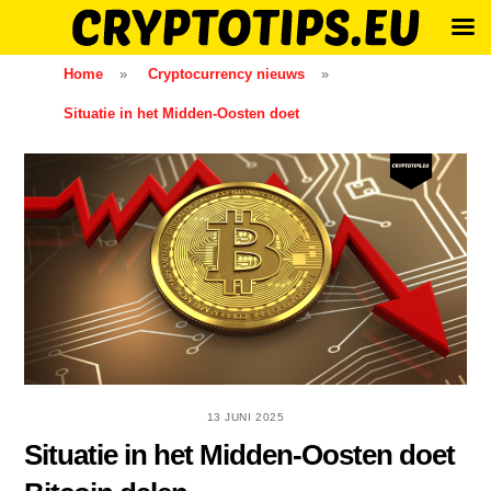
Skip
Home
»
Cryptocurrency nieuws
»
to
Situatie in het Midden-Oosten doet
content
13 JUNI 2025
Situatie in het Midden-Oosten doet