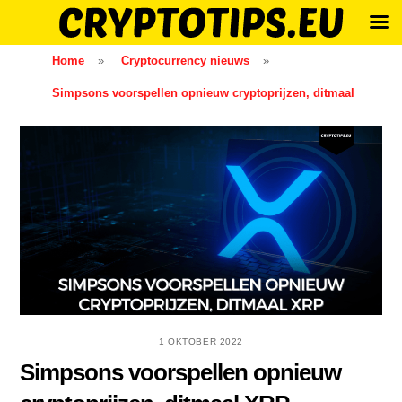
Skip
Home
»
Cryptocurrency nieuws
»
to
Simpsons voorspellen opnieuw cryptoprijzen, ditmaal
content
1 OKTOBER 2022
Simpsons voorspellen opnieuw