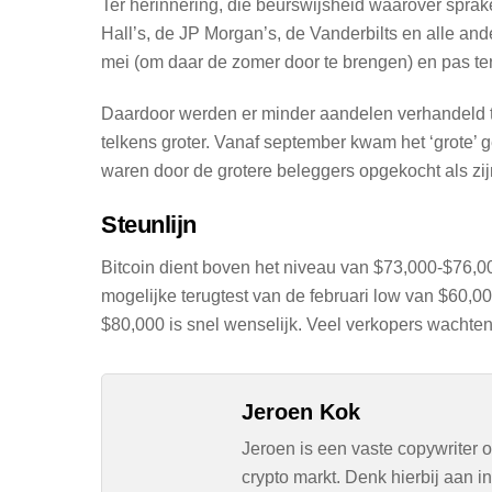
Ter herinnering, die beurswijsheid waarover sprake
Hall’s, de JP Morgan’s, de Vanderbilts en alle an
mei (om daar de zomer door te brengen) en pas te
Daardoor werden er minder aandelen verhandeld 
telkens groter. Vanaf september kwam het ‘grote’
waren door de grotere beleggers opgekocht als zi
Steunlijn
Bitcoin dient boven het niveau van $73,000-$76,0
mogelijke terugtest van de februari low van $60,0
$80,000 is snel wenselijk. Veel verkopers wachte
Jeroen Kok
Jeroen is een vaste copywriter 
crypto markt. Denk hierbij aan 