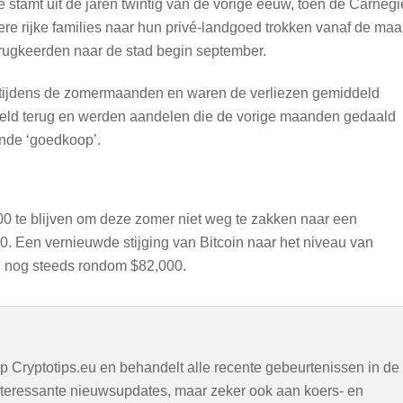
 stamt uit de jaren twintig van de vorige eeuw, toen de Carnegi
dere rijke families naar hun privé-landgoed trokken vanaf de ma
rugkeerden naar de stad begin september.
tijdens de zomermaanden en waren de verliezen gemiddeld
 geld terug en werden aandelen die de vorige maanden gedaald
jnde ‘goedkoop’.
00 te blijven om deze zomer niet weg te zakken naar een
00. Een vernieuwde stijging van Bitcoin naar het niveau van
n nog steeds rondom $82,000.
op Cryptotips.eu en behandelt alle recente gebeurtenissen in de
interessante nieuwsupdates, maar zeker ook aan koers- en