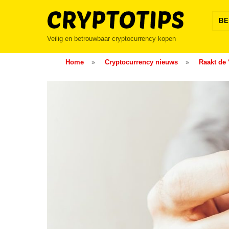
Skip
to
BE
content
Veilig en betrouwbaar cryptocurrency kopen
Home
»
Cryptocurrency nieuws
»
Raakt de 