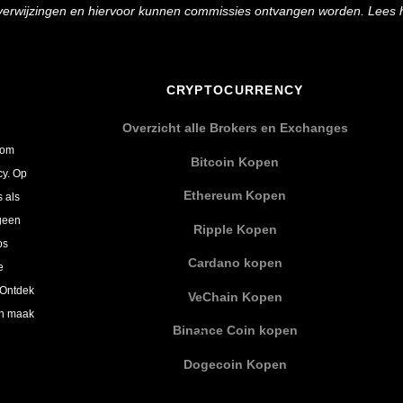
e verwijzingen en hiervoor kunnen commissies ontvangen worden. Lees 
CRYPTOCURRENCY
Overzicht alle Brokers en Exchanges
 om
Bitcoin Kopen
cy. Op
Ethereum Kopen
s als
 geen
Ripple Kopen
ps
Cardano kopen
e
 Ontdek
VeChain Kopen
en maak
Binance Coin kopen
Dogecoin Kopen