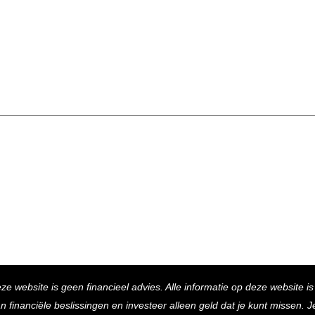
Back
eze website is geen financieel advies. Alle informatie op deze website i
To
inanciële beslissingen en investeer alleen geld dat je kunt missen. Je 
Top