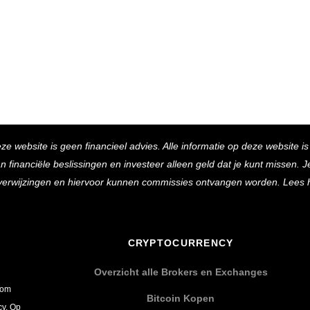
Back
eze website is geen financieel advies. Alle informatie op deze website i
To
inanciële beslissingen en investeer alleen geld dat je kunt missen. Je 
Top
e verwijzingen en hiervoor kunnen commissies ontvangen worden. Lees 
CRYPTOCURRENCY
Overzicht alle Brokers en Exchanges
 om
Bitcoin Kopen
cy. Op