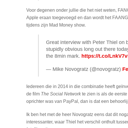
Voor degenen onder jullie die het niet weten, FA
Apple eraan toegevoegd en dan wordt het FAANG)
tijdens zijn Mad Money show.
Great interview with Peter Thiel on 
stupidly obvious long out there toda
the 8min mark.
https://t.co/LnkV7
— Mike Novogratz (@novogratz)
Fe
Iedereen die in 2014 in die combinatie heeft geïnv
de film
The Social Network
te zien is als de eerst
oprichter was van PayPal, dan is dat een behoorl
Ik ben het met de heer Novogratz eens dat dit no
interessanter, waar Thiel het verschil onthult tuss