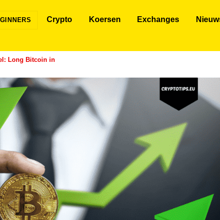
Crypto
Koersen
Exchanges
Nieuw
GINNERS
el: Long Bitcoin in