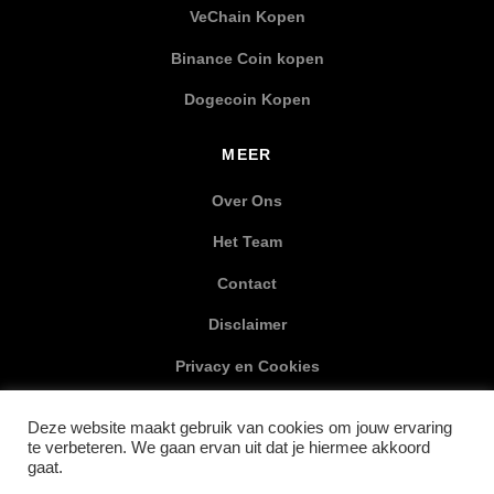
VeChain Kopen
Binance Coin kopen
Dogecoin Kopen
MEER
Over Ons
Het Team
Contact
Disclaimer
Privacy en Cookies
XML Sitemap
Deze website maakt gebruik van cookies om jouw ervaring
te verbeteren. We gaan ervan uit dat je hiermee akkoord
SOCIAL MEDIA
gaat.