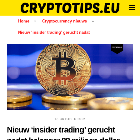
Skip
Home
»
Cryptocurrency nieuws
»
to
Nieuw ‘insider trading’ gerucht nadat
content
13 OKTOBER 2025
Nieuw ‘insider trading’ gerucht