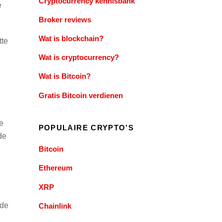
Cryptocurrency kennisbank
e
Broker reviews
Wat is blockchain?
tte
Wat is cryptocurrency?
Wat is Bitcoin?
Gratis Bitcoin verdienen
e
POPULAIRE CRYPTO’S
de
Bitcoin
Ethereum
XRP
 de
Chainlink