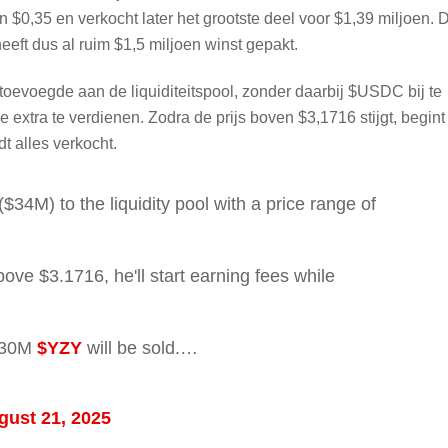
 $0,35 en verkocht later het grootste deel voor $1,39 miljoen. 
eft dus al ruim $1,5 miljoen winst gepakt.
toevoegde aan de liquiditeitspool, zonder daarbij $USDC bij te
extra te verdienen. Zodra de prijs boven $3,1716 stijgt, begint 
 alles verkocht.
($34M) to the liquidity pool with a price range of
ve $3.1716, he'll start earning fees while
l 30M
$YZY
will be sold.…
gust 21, 2025