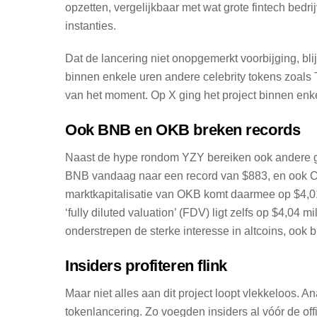
opzetten, vergelijkbaar met wat grote fintech bed
instanties.
Dat de lancering niet onopgemerkt voorbijging, blij
binnen enkele uren andere celebrity tokens zoal
van het moment. Op X ging het project binnen enke
Ook BNB en OKB breken records
Naast de hype rondom YZY bereiken ook andere gr
BNB vandaag naar een record van $883, en ook 
marktkapitalisatie van OKB komt daarmee op $4,01
‘fully diluted valuation’ (FDV) ligt zelfs op $4,04 m
onderstrepen de sterke interesse in altcoins, ook b
Insiders profiteren flink
Maar niet alles aan dit project loopt vlekkeloos. 
tokenlancering. Zo voegden insiders al vóór de off