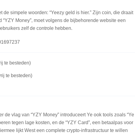
de simpele woorden: “Yeezy geld is hier.” Zijn coin, die draait
amd “YZY Money”, moet volgens de bijbehorende website een
ruikers zelf de controle hebben.
801697237
ij te besteden)
rij te besteden)
 de vlag van “YZY Money” introduceert Ye ook tools zoals “Ye
oeren tegen lage kosten, en de “YZY Card”, een betaalpas voor
mee lijkt West een complete crypto-infrastructuur te willen