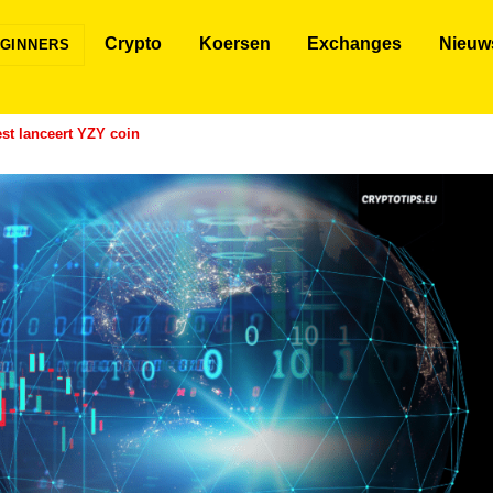
Crypto
Koersen
Exchanges
Nieuw
GINNERS
st lanceert YZY coin