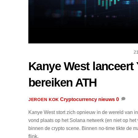
2
Kanye West lanceert
bereiken ATH
Cryptocurrency nieuws
0
JEROEN KOK
Kanye West stort zich opnieuw in de wereld van in
vond plaats op het Solana netwerk (en niet op he
binnen de crypto scene. Binnen no-time tikte de ma
flink.