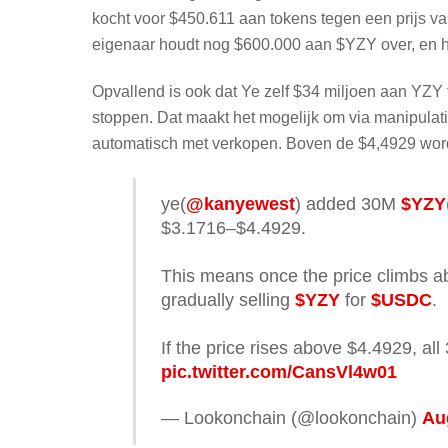
kocht voor $450.611 aan tokens tegen een prijs van
eigenaar houdt nog $600.000 aan $YZY over, en he
Opvallend is ook dat Ye zelf $34 miljoen aan YZY 
stoppen. Dat maakt het mogelijk om via manipulatie 
automatisch met verkopen. Boven de $4,4929 wordt
ye(
@kanyewest
) added 30M
$YZY
$3.1716–$4.4929.
This means once the price climbs abo
gradually selling
$YZY
for
$USDC
.
If the price rises above $4.4929, al
pic.twitter.com/CansVl4w01
— Lookonchain (@lookonchain)
Au