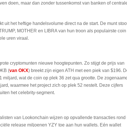
rijven doen, maar dan zonder tussenkomst van banken of central
kt uit het heftige handelsvolume direct na de start. De munt stoo
s TRUMP, MOTHER en LIBRA van hun troon als populairste coin
le uren viraal.
ote cryptomunten nieuwe hoogtepunten. Zo stijgt de prijs van
OKB (
van OKX
) breekt zijn eigen ATH met een piek van $196. D
 miljard, wat de coin op plek 36 zet qua grootte. De zogenaam
iljard, waarmee het project zich op plek 52 nestelt. Deze cijfers
uiten het celebrity-segment.
Analisten van Lookonchain wijzen op opvallende transacties rond
iciële release miljoenen YZY toe aan hun wallets. Eén wallet