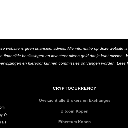
Back
eze website is geen financieel advies. Alle informatie op deze website i
To
inanciële beslissingen en investeer alleen geld dat je kunt missen. Je 
Top
e verwijzingen en hiervoor kunnen commissies ontvangen worden. Lees 
CRYPTOCURRENCY
Overzicht alle Brokers en Exchanges
 om
Bitcoin Kopen
cy. Op
Ethereum Kopen
s als