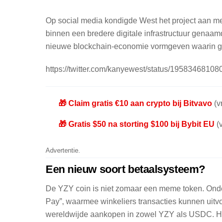
Op social media kondigde West het project aan met 
binnen een bredere digitale infrastructuur gena
nieuwe blockchain-economie vormgeven waarin geb
https://twitter.com/kanyewest/status/1958346810
🎁 Claim gratis €10 aan crypto bij Bitvavo
(vr
🎁 Gratis $50 na storting $100 bij Bybit EU
(v
Advertentie.
Een nieuw soort betaalsysteem?
De YZY coin is niet zomaar een meme token. Onder
Pay”, waarmee winkeliers transacties kunnen uitv
wereldwijde aankopen in zowel YZY als USDC. Hier