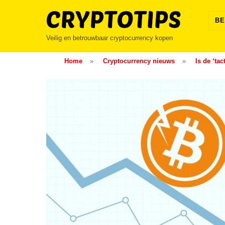
Skip
to
BE
content
Veilig en betrouwbaar cryptocurrency kopen
Home
»
Cryptocurrency nieuws
»
Is de ‘ta