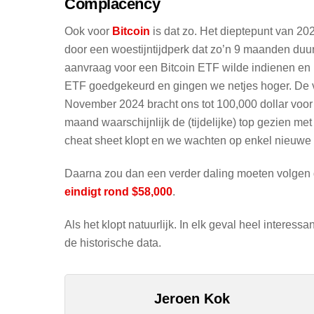
Complacency
Ook voor
Bitcoin
is dat zo. Het dieptepunt van 20
door een woestijntijdperk dat zo’n 9 maanden duu
aanvraag voor een Bitcoin ETF wilde indienen en 
ETF goedgekeurd en gingen we netjes hoger. De v
November 2024 bracht ons tot 100,000 dollar voo
maand waarschijnlijk de (tijdelijke) top gezien m
cheat sheet klopt en we wachten op enkel nieuwe
Daarna zou dan een verder daling moeten volgen di
eindigt rond $58,000
.
Als het klopt natuurlijk. In elk geval heel interes
de historische data.
Jeroen Kok