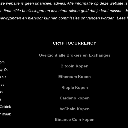
eze website is geen financieel advies. Alle informatie op deze website i
To
inanciële beslissingen en investeer alleen geld dat je kunt missen. Je 
Top
e verwijzingen en hiervoor kunnen commissies ontvangen worden. Lees 
CRYPTOCURRENCY
Overzicht alle Brokers en Exchanges
 om
Bitcoin Kopen
cy. Op
Ethereum Kopen
s als
 geen
Ripple Kopen
ps
Cardano kopen
e
 Ontdek
VeChain Kopen
en maak
Binance Coin kopen