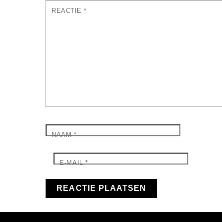
REACTIE
*
NAAM
*
E-MAIL
*