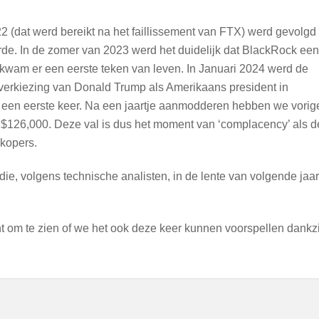
22 (dat werd bereikt na het faillissement van FTX) werd gevolgd
rde. In de zomer van 2023 werd het duidelijk dat BlackRock een
kwam er een eerste teken van leven. In Januari 2024 werd de
erkiezing van Donald Trump als Amerikaans president in
r een eerste keer. Na een jaartje aanmodderen hebben we vorig
et $126,000. Deze val is dus het moment van ‘complacency’ als d
 kopers.
e, volgens technische analisten, in de lente van volgende jaar
sant om te zien of we het ook deze keer kunnen voorspellen dankzi