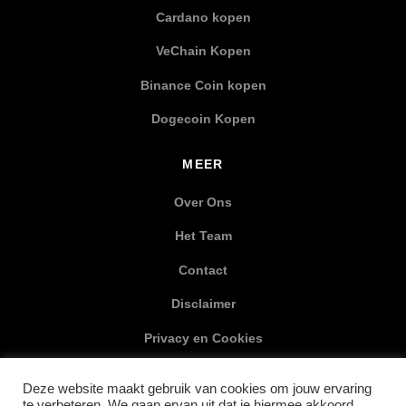
Cardano kopen
VeChain Kopen
Binance Coin kopen
Dogecoin Kopen
MEER
Over Ons
Het Team
Contact
Disclaimer
Privacy en Cookies
XML Sitemap
Deze website maakt gebruik van cookies om jouw ervaring
te verbeteren. We gaan ervan uit dat je hiermee akkoord