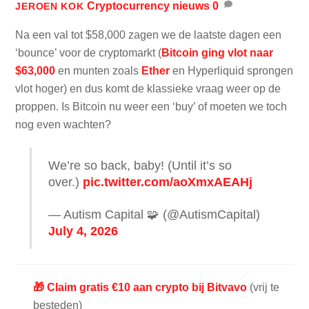
Cryptocurrency nieuws
0
JEROEN KOK
Na een val tot $58,000 zagen we de laatste dagen een
‘bounce’ voor de cryptomarkt (
Bitcoin ging vlot naar
$63,000
en munten zoals
Ether
en Hyperliquid sprongen
vlot hoger) en dus komt de klassieke vraag weer op de
proppen. Is Bitcoin nu weer een ‘buy’ of moeten we toch
nog even wachten?
We’re so back, baby! (Until it’s so
over.)
pic.twitter.com/aoXmxAEAHj
— Autism Capital 🧩 (@AutismCapital)
July 4, 2026
🎁 Claim gratis €10 aan crypto bij Bitvavo
(vrij te
besteden)