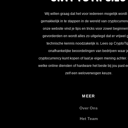
Wij willen graag dat het voor iedereen mogelijk wordt
gemakkelijk in te stappen in de wereld van cryptocurren
onze website vind je tips en tricks voor zowel beginner
gevorderden en wordt alles zo uitgelegd dat er vrijwel
technische kennis noodzakelijk is. Lees op CryptoTi
onafhankelijke beoordelingen van bedrijven waar j
cryptocurrency kunt kopen of laat je eigen mening achter.
welke online diensten of hardware het beste bij jou past 
zelf een weloverwogen keuze.
MEER
Over Ons
Het Team