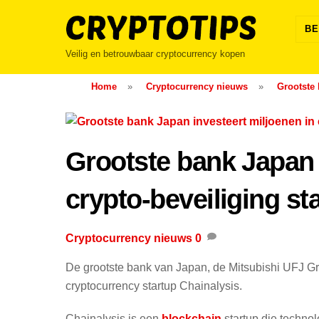
Skip
to
BE
content
Veilig en betrouwbaar cryptocurrency kopen
Home
»
Cryptocurrency nieuws
»
Grootste 
Grootste bank Japan 
crypto-beveiliging st
Cryptocurrency nieuws
0
De grootste bank van Japan, de Mitsubishi UFJ Gr
cryptocurrency startup Chainalysis.
Chainalysis is een
blockchain
startup die technol