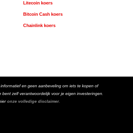
Litecoin koers
Bitcoin Cash koers
Chainlink koers
s informatief en geen aanbeveling om iets te kopen of
bent zelf verantwoordelijk voor je eigen investeringen.
hier
onze volledige disclaimer
.