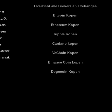
Overzicht alle Brokers en Exchanges
 om
Bitcoin Kopen
cy. Op
Ethereum Kopen
s als
 geen
Ripple Kopen
ps
Cardano kopen
e
 Ontdek
VeChain Kopen
en maak
Binance Coin kopen
Dogecoin Kopen