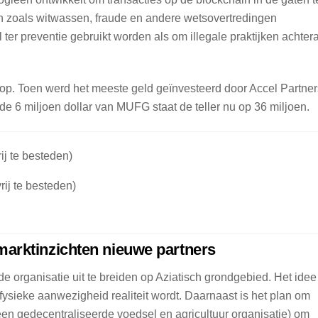
n zoals witwassen, fraude en andere wetsovertredingen
er preventie gebruikt worden als om illegale praktijken achtera
r op. Toen werd het meeste geld geïnvesteerd door Accel Partner
e 6 miljoen dollar van MUFG staat de teller nu op 36 miljoen.
ij te besteden)
rij te besteden)
marktinzichten nieuwe partners
e organisatie uit te breiden op Aziatisch grondgebied. Het idee 
fysieke aanwezigheid realiteit wordt. Daarnaast is het plan om
n gedecentraliseerde voedsel en agricultuur organisatie) om