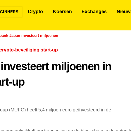
Crypto
Koersen
Exchanges
Nieuw
GINNERS
bank Japan investeert miljoenen
investeert miljoenen in
art-up
oup (MUFG) heeft 5,4 miljoen euro geïnvesteerd in de
ogieën ontwikkelt om transacties op de blockchain in de gaten t