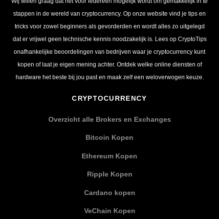
Wij willen graag dat het voor iedereen mogelijk wordt om gemakkelijk in te
stappen in de wereld van cryptocurrency. Op onze website vind je tips en
tricks voor zowel beginners als gevorderden en wordt alles zo uitgelegd
dat er vrijwel geen technische kennis noodzakelijk is. Lees op CryptoTips
onafhankelijke beoordelingen van bedrijven waar je cryptocurrency kunt
kopen of laat je eigen mening achter. Ontdek welke online diensten of
hardware het beste bij jou past en maak zelf een weloverwogen keuze.
CRYPTOCURRENCY
Overzicht alle Brokers en Exchanges
Bitcoin Kopen
Ethereum Kopen
Ripple Kopen
Cardano kopen
VeChain Kopen