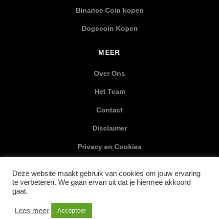
Binance Coin kopen
Dogecoin Kopen
MEER
Over Ons
Het Team
Contact
Disclaimer
Privacy en Cookies
XML Sitemap
Deze website maakt gebruik van cookies om jouw ervaring
te verbeteren. We gaan ervan uit dat je hiermee akkoord
SOCIAL MEDIA
gaat.
Lees meer
Accepteer