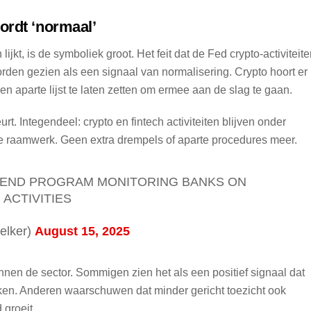
ordt ‘normaal’
jkt, is de symboliek groot. Het feit dat de Fed crypto-activiteit
orden gezien als een signaal van normalisering. Crypto hoort er
n aparte lijst te laten zetten om ermee aan de slag te gaan.
rt. Integendeel: crypto en fintech activiteiten blijven onder
e raamwerk. Geen extra drempels of aparte procedures meer.
O END PROGRAM MONITORING BANKS ON
 ACTIVITIES
elker)
August 15, 2025
nen de sector. Sommigen zien het als een positief signaal dat
rken. Anderen waarschuwen dat minder gericht toezicht ook
 groeit.