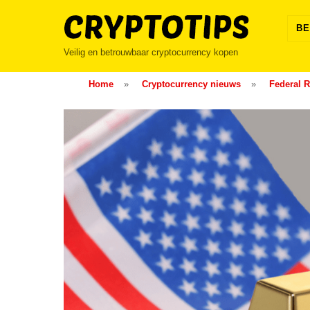
Skip
to
BE
content
Veilig en betrouwbaar cryptocurrency kopen
Home
»
Cryptocurrency nieuws
»
Federal R