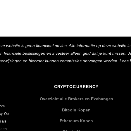
Back
eze website is geen financieel advies. Alle informatie op deze website i
To
inanciële beslissingen en investeer alleen geld dat je kunt missen. Je 
Top
e verwijzingen en hiervoor kunnen commissies ontvangen worden. Lees 
CRYPTOCURRENCY
Overzicht alle Brokers en Exchanges
 om
Bitcoin Kopen
cy. Op
Ethereum Kopen
s als
 geen