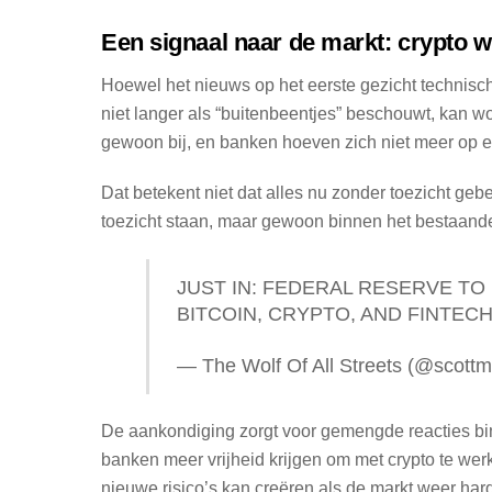
Een signaal naar de markt: crypto w
Hoewel het nieuws op het eerste gezicht technisch li
niet langer als “buitenbeentjes” beschouwt, kan w
gewoon bij, en banken hoeven zich niet meer op ee
Dat betekent niet dat alles nu zonder toezicht gebeu
toezicht staan, maar gewoon binnen het bestaand
JUST IN: FEDERAL RESERVE T
BITCOIN, CRYPTO, AND FINTECH
— The Wolf Of All Streets (@scottm
De aankondiging zorgt voor gemengde reacties bin
banken meer vrijheid krijgen om met crypto te we
nieuwe risico’s kan creëren als de markt weer hard