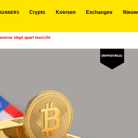
Crypto
Koersen
Exchanges
Nieuw
GINNERS
eserve stopt apart toezicht