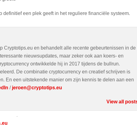
 definitief een plek geeft in het reguliere financiële systeem.
op Cryptotips.eu en behandelt alle recente gebeurtenissen in de
interessante nieuwsupdates, maar zeker ook aan koers- en
ryptocurrency ontwikkelde hij in 2017 tijdens de bullrun.
eleerd. De combinatie cryptocurrency en creatief schrijven is
ven. En een uitstekende manier om zijn kennis te delen aan een
edIn
/
jeroen@cryptotips.eu
View all post
s.eu