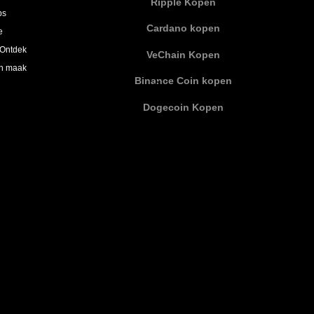
Ripple Kopen
ps
Cardano kopen
e
 Ontdek
VeChain Kopen
en maak
Binance Coin kopen
Dogecoin Kopen