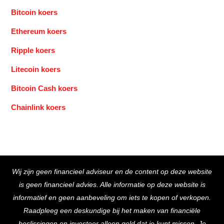
Bitcoin koers
Ethereum koers
Ripple koers
Litecoin koers
Bitcoin Cash koers
Chainlink koers
Back
Wij zijn geen financieel adviseur en de content op deze website
To
is geen financieel advies. Alle informatie op deze website is
Top
informatief en geen aanbeveling om iets te kopen of verkopen.
Raadpleeg een deskundige bij het maken van financiële
beslissingen en investeer alleen geld dat je kunt missen. Je