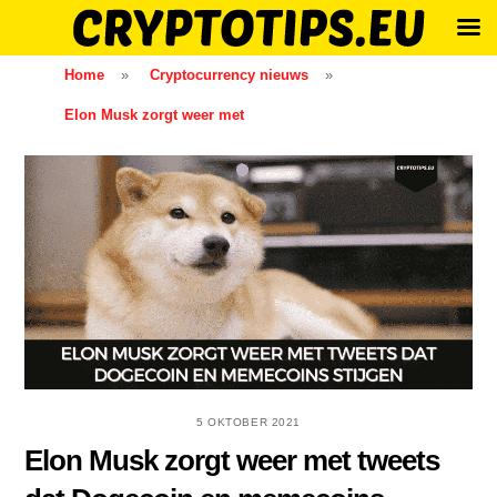
Skip
Home
»
Cryptocurrency nieuws
»
to
Elon Musk zorgt weer met
content
5 OKTOBER 2021
Elon Musk zorgt weer met tweets