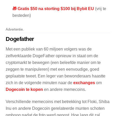
🎁 Gratis $50 na storting $100 bij Bybit EU
(vrij te
besteden)
Advertentie.
Dogefather
Met een publiek van 60 miljoen volgers was de
zelfverklaarde DogeFather opnieuw in staat om de
cryptomarkt te bewegen (een beleefde manier om te
zeggen te manipuleren) met een eenvoudige, goed
geplaatste tweet. Een leger van bewonderaars haastte
zich in de volgende minuten naar de
exchanges
om
Dogecoin te kopen
en andere memecoins.
Verschillende memecoins met betrekking tot Floki, Shiba
Inu en andere Dogecoin gerelateerde munten schoten
omhoog nadat de foto werd gepost. Hoe lang dit zal