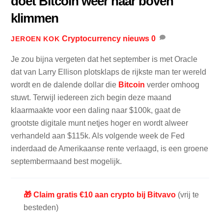
doet Bitcoin weer naar boven
klimmen
Cryptocurrency nieuws
0
JEROEN KOK
Je zou bijna vergeten dat het september is met Oracle
dat van Larry Ellison plotsklaps de rijkste man ter wereld
wordt en de dalende dollar die
Bitcoin
verder omhoog
stuwt. Terwijl iedereen zich begin deze maand
klaarmaakte voor een daling naar $100k, gaat de
grootste digitale munt netjes hoger en wordt alweer
verhandeld aan $115k. Als volgende week de Fed
inderdaad de Amerikaanse rente verlaagd, is een groene
septembermaand best mogelijk.
🎁 Claim gratis €10 aan crypto bij Bitvavo
(vrij te
besteden)