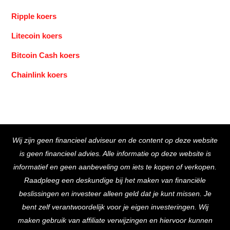
Ripple koers
Litecoin koers
Bitcoin Cash koers
Chainlink koers
Back
Wij zijn geen financieel adviseur en de content op deze website
To
is geen financieel advies. Alle informatie op deze website is
Top
informatief en geen aanbeveling om iets te kopen of verkopen.
Raadpleeg een deskundige bij het maken van financiële
beslissingen en investeer alleen geld dat je kunt missen. Je
bent zelf verantwoordelijk voor je eigen investeringen. Wij
maken gebruik van affiliate verwijzingen en hiervoor kunnen