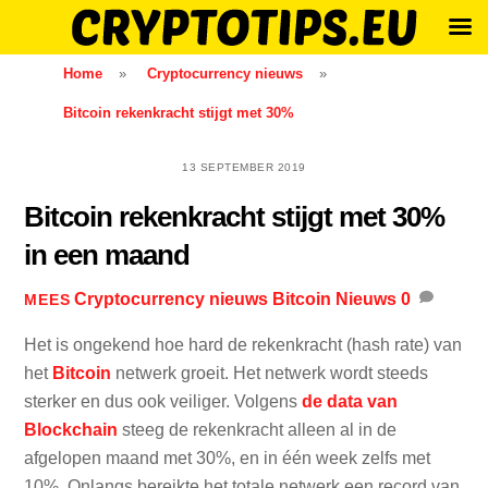
Skip
Home
»
Cryptocurrency nieuws
»
to
Bitcoin rekenkracht stijgt met 30%
content
13 SEPTEMBER 2019
Bitcoin rekenkracht stijgt met 30%
in een maand
Cryptocurrency nieuws
Bitcoin Nieuws
0
MEES
Het is ongekend hoe hard de rekenkracht (hash rate) van
het
Bitcoin
netwerk groeit. Het netwerk wordt steeds
sterker en dus ook veiliger. Volgens
de data van
Blockchain
steeg de rekenkracht alleen al in de
afgelopen maand met 30%, en in één week zelfs met
10%. Onlangs bereikte het totale netwerk een record van