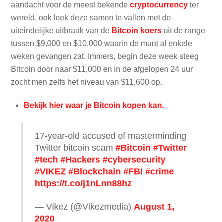
aandacht voor de meest bekende
cryptocurrency
ter
wereld, ook leek deze samen te vallen met de
uiteindelijke uitbraak van de
Bitcoin koers
uit de range
tussen $9,000 en $10,000 waarin de munt al enkele
weken gevangen zat. Immers, begin deze week steeg
Bitcoin door naar $11,000 en in de afgelopen 24 uur
zocht men zelfs het niveau van $11,600 op.
Bekijk hier waar je Bitcoin kopen kan.
17-year-old accused of masterminding
Twitter bitcoin scam
#Bitcoin
#Twitter
#tech
#Hackers
#cybersecurity
#VIKEZ
#Blockchain
#FBI
#crime
https://t.co/j1nLnn88hz
— Vikez (@Vikezmedia)
August 1,
2020