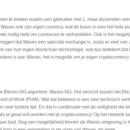
em te bieden waarin een gebruiker niet 1, maar duizenden ver
aves ook zijn eigen currency, wat de basis is voor het hele pla
llets nodig hebt om currencies te verhandelen. Ook is het mogel
zeggen dat Waves een speciale exchange is, zoals er veel van z
 van hun eigen blockchain-technologie, wat dus betekent dat he
ndere is aan Waves, het is mogelijk om je eigen cryptocurrency 
 Bitcoin-NG-algoritme; Waves-NG. Het verschil tussen het Bit
roof-of-Work (PoW). Wat dat betekent is een zeer technisch verh
n veel kortere tijd. En dat in combinatie met de veiligheid die 
ls je groot wilt worden met je cryptocurrency! Op het netwerk k
er aan bod. Nog een mogelijkheid binnen de Waves omgeving is 
l krijg jij een vergoeding in de vorm van Waves als rente.