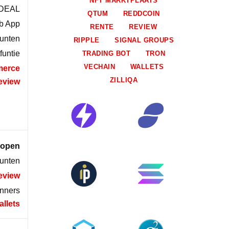
NFT MARKTPLAATS
 iDEAL
QTUM
REDDCOIN
eb App
RENTE
REVIEW
munten
RIPPLE
SIGNAL GROUPS
funtie
TRADING BOT
TRON
VECHAIN
WALLETS
merce
ZILLIQA
eview
kopen
munten
review
inners
llets