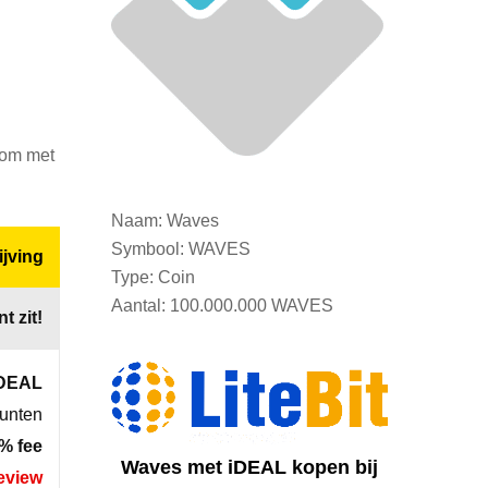
 om met
Naam: Waves
Symbool: WAVES
jving
Type: Coin
Aantal: 100.000.000 WAVES
t zit!
iDEAL
munten
% fee
Waves met iDEAL kopen bij
eview