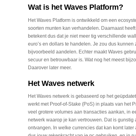
Wat is het Waves Platform?
Het Waves Platform is ontwikkeld om een ecosyste
soorten munten kan verhandelen. Daarnaast heeft W
betekent dus dat je niet meer tig verschillende wa
euro’s en dollars te handelen. Je zou dus kunnen 
bijvoorbeeld aandelen. Echter maakt Waves gebruik
secuur en betrouwbaar is. Wat nog het meest bijzo
Daarover later meer.
Het Waves netwerk
Het Waves netwerk is gebaseerd op het geüpdatete
werkt met Proof-of-Stake (PoS) in plaats van het P
veel grotere volumes aan transacties aankan, in ee
netwerk waarop je kan vertrouwen. Dat is gunstig a
ontvangen. In welke currencies dat kan komt lat
dus jouw rekenkracht van je pc gebruiken, en in rui