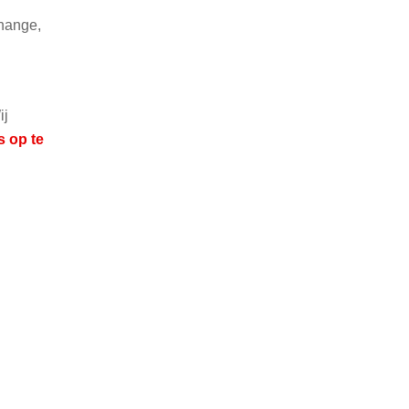
change,
ij
s op te