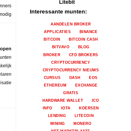
Litebit
inners
Interessante munten:
 nodig
AANDELEN BROKER
APPLICATIES
BINANCE
BITCOIN
BITCOIN CASH
BITVAVO
BLOG
kopen
BROKER
CFD BROKERS
munten
CRYPTOCURRENCY
kelijk
CRYPTOCURRENCY NIEUWS
elaren
CURSUS
DASH
EOS
satie
ETHEREUM
EXCHANGE
GRATIS
HARDWARE WALLET
ICO
INFO
IOTA
KOERSEN
LENDING
LITECOIN
MINING
MONERO