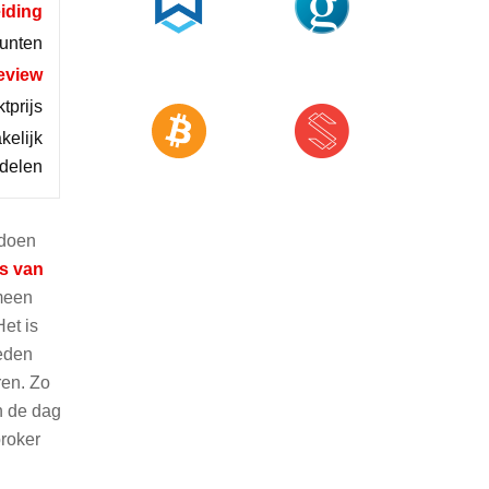
iding
munten
eview
tprijs
kelijk
ndelen
 doen
s van
emeen
et is
ieden
ren. Zo
n de dag
broker