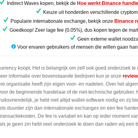
Indirect Waves kopen, bekijk de
Hoe werkt Binance handle
Keuze uit honderden verschillende crypto
Populaire internationale exchange, bekijk onze
Binance r
Goedkoop! Zeer lage fee (0.05%), dus kopen tegen de mark
Geen externe wallet noodza
Voor ervaren gebruikers of mensen die willen gaan ha
tocurrency koopt. Het is belangrijk om zelf ook goed onderzoek te
or meer informatie over bovenstaande bedrijven kun je onze
review
re organisatie heeft zijn eigen voor- en nadelen. Over het alg
oor de beginnende handelaar of de niet-technische gebruiker. H
ksvriendelijk, je hebt niet altijd wallet-software nodig en zij b
iets duurder zijn dan internationale exchanges en een fee hante
 transactiekosten. De fee is variabel en kan op ieder moment va
 als je geen zin hebt veel onderzoek te doen dan raden wij een 