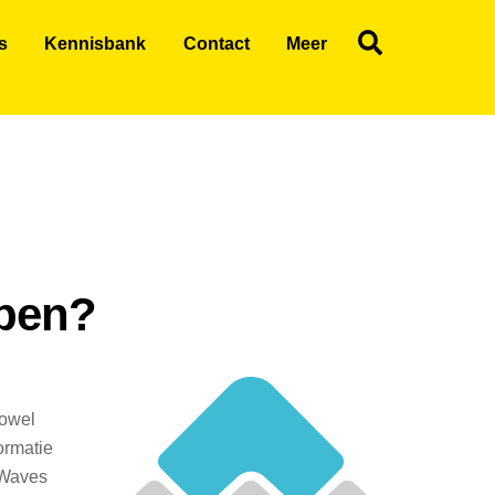
Search
s
Kennisbank
Contact
Meer
open?
zowel
ormatie
n Waves