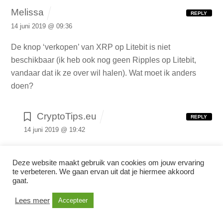
Melissa
REPLY
14 juni 2019 @ 09:36
De knop ‘verkopen’ van XRP op Litebit is niet
beschikbaar (ik heb ook nog geen Ripples op Litebit,
vandaar dat ik ze over wil halen). Wat moet ik anders
doen?
CryptoTips.eu
REPLY
14 juni 2019 @ 19:42
Ik zie inderdaad dat Litebit het verkoopproces heeft
Deze website maakt gebruik van cookies om jouw ervaring
aangepast. Je kunt ze het beste aan een broker
te verbeteren. We gaan ervan uit dat je hiermee akkoord
verkopen die op dit moment het meeste betaalt voor
gaat.
jouw Ripples. Op dit moment is dat Bitvavo, maar je
Lees meer
Accepteer
kunt het
hier vergelijken
.