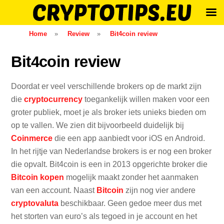
Skip
Home
»
Review
»
Bit4coin review
to
content
Bit4coin review
Doordat er veel verschillende brokers op de markt zijn
die
cryptocurrency
toegankelijk willen maken voor een
groter publiek, moet je als broker iets unieks bieden om
op te vallen. We zien dit bijvoorbeeld duidelijk bij
Coinmerce
die een app aanbiedt voor iOS en Android.
In het rijtje van Nederlandse brokers is er nog een broker
die opvalt. Bit4coin is een in 2013 opgerichte broker die
Bitcoin kopen
mogelijk maakt zonder het aanmaken
van een account. Naast
Bitcoin
zijn nog vier andere
cryptovaluta
beschikbaar. Geen gedoe meer dus met
het storten van euro’s als tegoed in je account en het