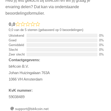
Heb jij iets gekocht bij Bit4coin en wil jij graag je
ervaring delen? Dat kan via onderstaande
beoordelingsformulier.
0,0
0,0 van de 5 sterren (gebaseerd op 0 beoordelingen)
Uitstekend
0%
Goed
0%
Gemiddeld
0%
Slecht
0%
Zeer slecht
0%
Contactgegevens:
bit4coin B.V.
Johan Huizingalaan 763A
1066 VH Amsterdam
KvK nummer:
59038489
support@bit4coin.net