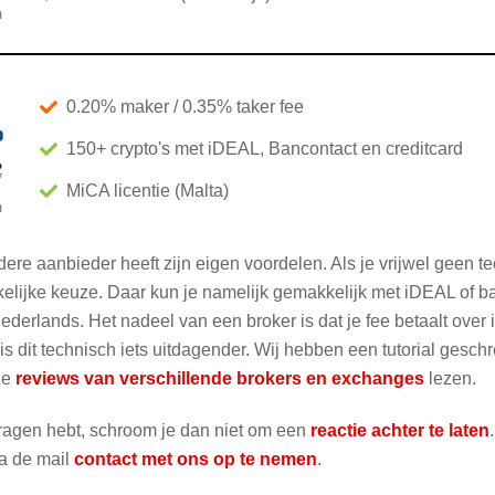
m
0.20% maker / 0.35% taker fee
150+ crypto's met iDEAL, Bancontact en creditcard
MiCA licentie (Malta)
m
dere aanbieder heeft zijn eigen voordelen. Als je vrijwel geen t
lijke keuze. Daar kun je namelijk gemakkelijk met iDEAL of ban
Nederlands. Het nadeel van een broker is dat je fee betaalt ove
is dit technisch iets uitdagender. Wij hebben een tutorial gesc
ze
reviews van verschillende brokers en exchanges
lezen.
 vragen hebt, schroom je dan niet om een
reactie achter te laten
ia de mail
contact met ons op te nemen
.