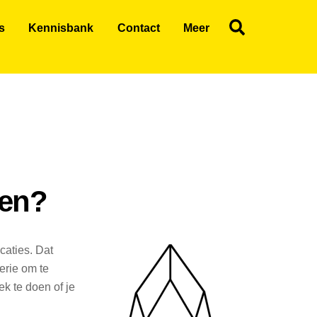
Search
s
Kennisbank
Contact
Meer
pen?
caties. Dat
erie om te
k te doen of je