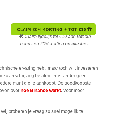
CLAIM 20% KORTING + TOT €10
🎁
Claim tijdelijk tot €10 aan Bitcoin
bonus en 20% korting op alle fees.
echnische ervaring hebt, maar toch wilt investeren
koverschrijving betalen, er is verder geen
r iedere munt die je aankoopt. De goedkoopste
hreven over
hoe Binance werkt
. Voor meer
. Wij proberen je vraag zo snel mogelijk te