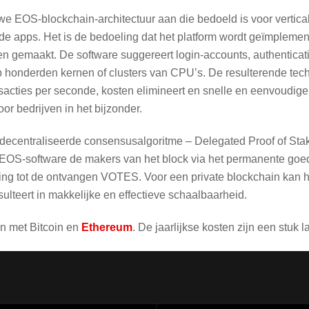
we EOS-blockchain-architectuur aan die bedoeld is voor vertica
de apps. Het is de bedoeling dat het platform wordt geïmpleme
 gemaakt. De software suggereert login-accounts, authenticati
honderden kernen of clusters van CPU’s. De resulterende techn
nsacties per seconde, kosten elimineert en snelle en eenvoudig
r bedrijven in het bijzonder.
ecentraliseerde consensusalgoritme – Delegated Proof of Stak
 EOS-software de makers van het block via het permanente go
ing tot de ontvangen VOTES. Voor een private blockchain kan 
ulteert in makkelijke en effectieve schaalbaarheid.
en met Bitcoin en
Ethereum
. De jaarlijkse kosten zijn een stuk 