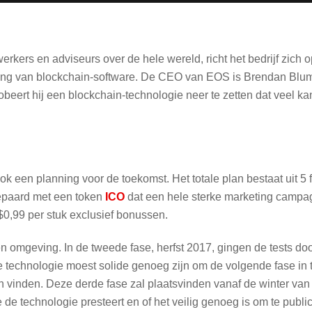
kers en adviseurs over de hele wereld, richt het bedrijf zich
ling van blockchain-software. De CEO van EOS is Brendan Blu
beert hij een blockchain-technologie neer te zetten dat veel k
k een planning voor de toekomst. Het totale plan bestaat uit 5 
gepaard met een token
ICO
dat een hele sterke marketing campa
0,99 per stuk exclusief bonussen.
n omgeving. In de tweede fase, herfst 2017, gingen de tests do
De technologie moest solide genoeg zijn om de volgende fase in
n vinden. Deze derde fase zal plaatsvinden vanaf de winter van 
 de technologie presteert en of het veilig genoeg is om te publi