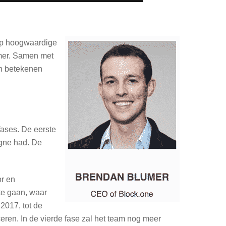
 op hoogwaardige
mer. Samen met
an betekenen
fases. De eerste
gne had. De
or en
 te gaan, waar
2017, tot de
ceren. In de vierde fase zal het team nog meer