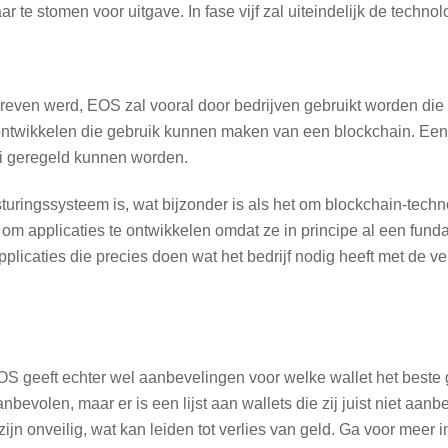
 te stomen voor uitgave. In fase vijf zal uiteindelijk de techn
schreven werd, EOS zal vooral door bedrijven gebruikt worden di
ontwikkelen die gebruik kunnen maken van een blockchain. Een 
i geregeld kunnen worden.
sturingssysteem is, wat bijzonder is als het om blockchain-tech
 om applicaties te ontwikkelen omdat ze in principe al een fun
icaties die precies doen wat het bedrijf nodig heeft met de vei
OS geeft echter wel aanbevelingen voor welke wallet het beste
volen, maar er is een lijst aan wallets die zij juist niet aanb
jn onveilig, wat kan leiden tot verlies van geld. Ga voor meer 