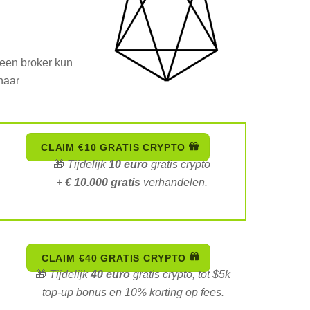
j een broker kun
naar
CLAIM €10 GRATIS CRYPTO
🎁
Tijdelijk
10 euro
gratis crypto
+
€ 10.000 gratis
verhandelen.
CLAIM €40 GRATIS CRYPTO
🎁
Tijdelijk
40 euro
gratis crypto, tot $5k
top-up bonus en 10% korting op fees.