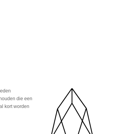
heden
 houden die een
zal kort worden