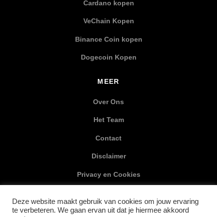
Cardano kopen
VeChain Kopen
Binance Coin kopen
Dogecoin Kopen
MEER
Over Ons
Het Team
Contact
Disclaimer
Privacy en Cookies
XML Sitemap
Deze website maakt gebruik van cookies om jouw ervaring
te verbeteren. We gaan ervan uit dat je hiermee akkoord
SOCIAL MEDIA