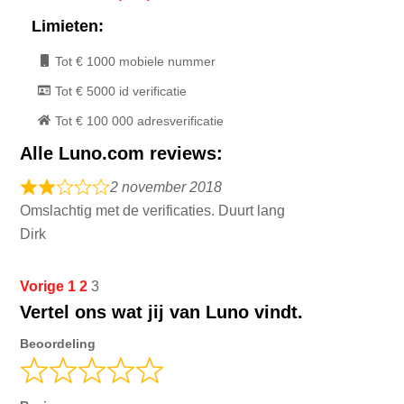
Limieten:
Tot € 1000 mobiele nummer
Tot € 5000 id verificatie
Tot € 100 000 adresverificatie
Alle Luno.com reviews:
2 november 2018
Omslachtig met de verificaties. Duurt lang
Dirk
Site
Pagina
Pagina
Pagina
Vorige
1
2
3
Vertel ons wat jij van Luno vindt.
beoordelingen
navigatie
Beoordeling