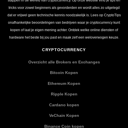
stappen in de wereld van cryptocurrency. Op onze website vind je tips en
tricks voor zowel beginners als gevorderden en wordt alles zo uitgelegd
dat er vrijwel geen technische kennis noodzakelijk is. Lees op CryptoTips
onafhankelijke beoordelingen van bedrijven waar je cryptocurrency kunt
kopen of laat je eigen mening achter. Ontdek welke online diensten of
hardware het beste bij jou past en maak zelf een weloverwogen keuze.
CRYPTOCURRENCY
Overzicht alle Brokers en Exchanges
Bitcoin Kopen
Ethereum Kopen
Ripple Kopen
Cardano kopen
VeChain Kopen
Binance Coin kopen