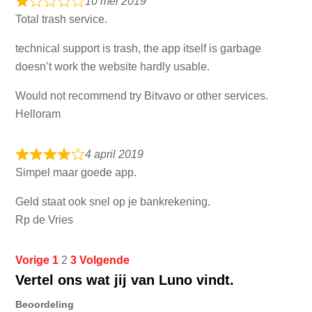
10 mei 2019
Total trash service.
technical support is trash, the app itself is garbage
doesn’t work the website hardly usable.
Would not recommend try Bitvavo or other services.
Helloram
4 april 2019
Simpel maar goede app.
Geld staat ook snel op je bankrekening.
Rp de Vries
Site
Pagina
Pagina
Pagina
Vorige
1
2
3
Volgende
Vertel ons wat jij van Luno vindt.
beoordelingen
navigatie
Beoordeling