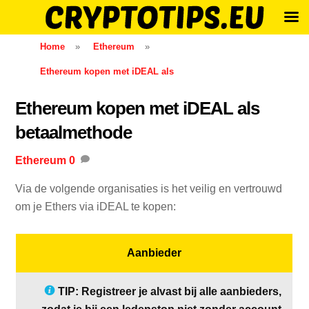
Skip
Home
»
Ethereum
»
to
Ethereum kopen met iDEAL als
content
Ethereum kopen met iDEAL als
betaalmethode
Ethereum
0
Via de volgende organisaties is het veilig en vertrouwd
om je Ethers via iDEAL te kopen:
Aanbieder
TIP: Registreer je alvast bij alle aanbieders,