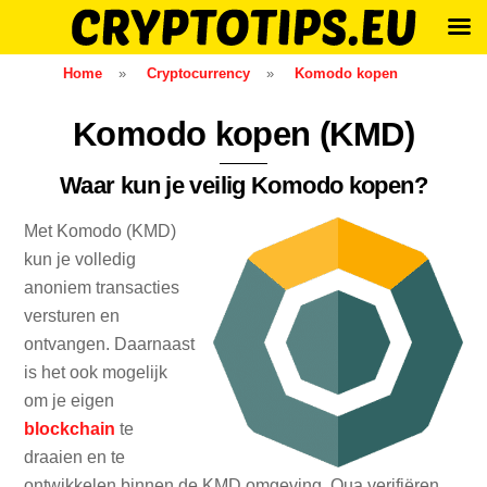
Skip
Home
»
Cryptocurrency
»
Komodo kopen
to
content
Komodo kopen (KMD)
Waar kun je veilig Komodo kopen?
Met Komodo (KMD)
kun je volledig
anoniem transacties
versturen en
ontvangen. Daarnaast
is het ook mogelijk
om je eigen
blockchain
te
draaien en te
ontwikkelen binnen de KMD omgeving. Qua verifiëren