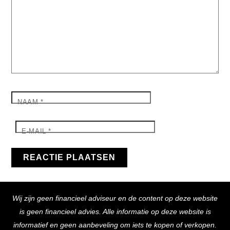
NAAM
*
E-MAIL
*
Back
Wij zijn geen financieel adviseur en de content op deze website
To
is geen financieel advies. Alle informatie op deze website is
Top
informatief en geen aanbeveling om iets te kopen of verkopen.