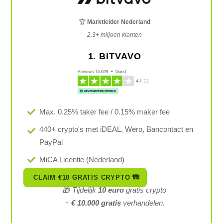
🏆
Marktleider Nederland
2.3+ miljoen klanten
1. BITVAVO
Max. 0.25% taker fee / 0.15% maker fee
440+ crypto's met iDEAL, Wero, Bancontact en
PayPal
MiCA Licentie (Nederland)
CLAIM €10 GRATIS CRYPTO
🎁
Tijdelijk
10 euro
gratis crypto
+
€ 10.000 gratis
verhandelen.