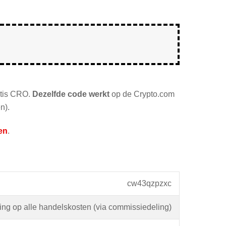
atis CRO.
Dezelfde code werkt
op de Crypto.com
n).
en
.
cw43qzpzxc
ing op alle handelskosten (via commissiedeling)