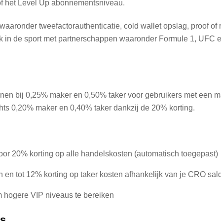
 of het Level Up abonnementsniveau.
 waaronder tweefactorauthenticatie, cold wallet opslag, proof
erk in de sport met partnerschappen waaronder Formule 1, UFC
en bij 0,25% maker en 0,50% taker voor gebruikers met een m
echts 0,20% maker en 0,40% taker dankzij de 20% korting.
oor 20% korting op alle handelskosten (automatisch toegepast)
en tot 12% korting op taker kosten afhankelijk van je CRO sal
 hogere VIP niveaus te bereiken
’s