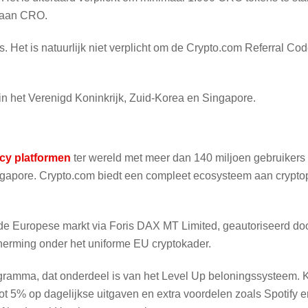
r aan CRO.
et is natuurlijk niet verplicht om de Crypto.com Referral Code
 in het Verenigd Koninkrijk, Zuid-Korea en Singapore.
cy platformen
ter wereld met meer dan 140 miljoen gebruikers e
Singapore. Crypto.com biedt een compleet ecosysteem aan crypto
 de Europese markt via Foris DAX MT Limited, geautoriseerd doo
herming onder het uniforme EU cryptokader.
ramma, dat onderdeel is van het Level Up beloningssysteem. K
tot 5% op dagelijkse uitgaven en extra voordelen zoals Spotify e