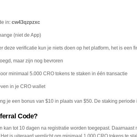
de in:
cw43qzpzxc
ange (niet de App)
deze verificatie kun je niets doen op het platform, het is een fin
egd, maar zijn nog bevroren
or minimaal 5.000 CRO tokens te staken in één transactie
even in je CRO wallet
ng je een bonus van $10 in plaats van $50. De staking periode 
ferral Code?
 kan tot 10 dagen na registratie worden toegepast. Daarnaast mo
 Het is uiteraard verplicht om minimaal 1.000 CRO tokens te sta