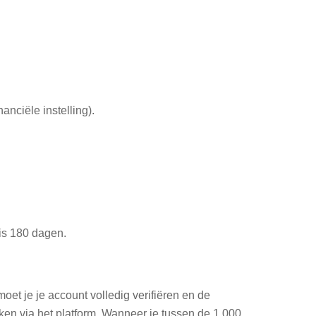
anciële instelling).
is 180 dagen.
et je je account volledig verifiëren en de
ken via het platform. Wanneer je tussen de 1.000