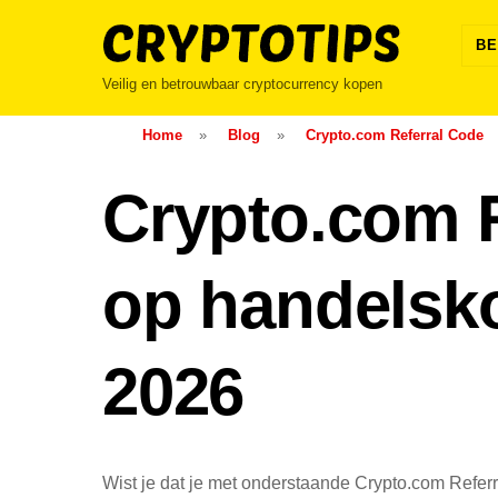
Skip
to
BE
content
Veilig en betrouwbaar cryptocurrency kopen
Home
»
Blog
»
Crypto.com Referral Code
Crypto.com R
op handelsko
2026
Wist je dat je met onderstaande Crypto.com Refe