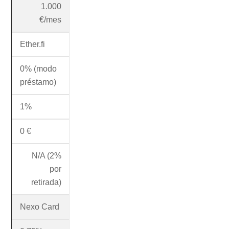
1.000
€/mes
Ether.fi
0% (modo
préstamo)
1%
0 €
N/A (2%
por
retirada)
Nexo Card