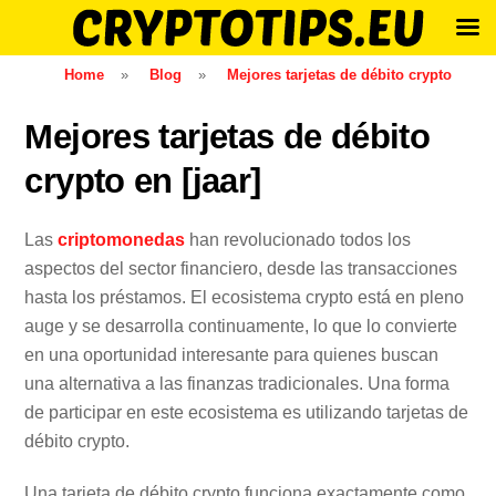
Skip
Home
»
Blog
»
Mejores tarjetas de débito crypto
to
content
Mejores tarjetas de débito
crypto en [jaar]
Las
criptomonedas
han revolucionado todos los
aspectos del sector financiero, desde las transacciones
hasta los préstamos. El ecosistema crypto está en pleno
auge y se desarrolla continuamente, lo que lo convierte
en una oportunidad interesante para quienes buscan
una alternativa a las finanzas tradicionales. Una forma
de participar en este ecosistema es utilizando tarjetas de
débito crypto.
Una tarjeta de débito crypto funciona exactamente como